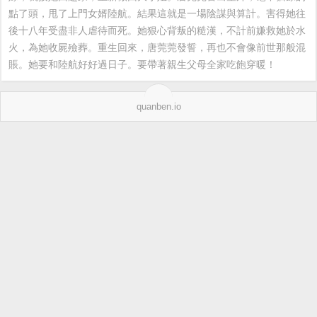
點了頭，甩了上門女婿陸航。結果這就是一場陰謀與算計。害得她往
後十八年受盡非人虐待而死。她狠心背叛的糙漢，不計前嫌救她於水
火，為她收屍殮葬。重生回來，唐莞莞發誓，再也不會像前世那般混
賬。她要和陸航好好過日子。要帶著親生父母全家吃飽穿暖！
quanben.io