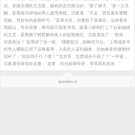
信。未婚夫殘疾又怎樣，她有的是把握治好。“脫了褲子。”第一次見
麵，晏喬就冷靜地給男人處理身體。沈家晟：“不必，營長裏有軍醫
照顧，管好你的家務即可。”晏喬冷笑：你要想子孫滿堂，這病隻有
我能治，等你病發，看你跪不跪來求我。眼看小奶狗打上了自家媳婦
的主意，晏喬幾下輕鬆解除家人的疑難雜症。沈家晟急了：“那個，
你真能治？”晏喬掃了他一眼：“殘廢能治，絕嗣也可以。”上戰場多年
的男人哪能忍得了這種羞辱，入夜把人逼到牆角，把她嬌柔的腰都快
捏碎了：“你說我不行？嗯！”“沈首長，怎麽現在不裝了？”一年後，
沈家晟領著萌娃追妻：“老婆，別光顧著科研，等等我和崽崽…”
quanben.io