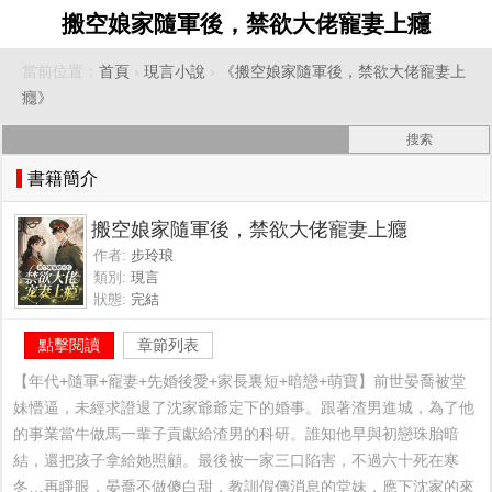
搬空娘家隨軍後，禁欲大佬寵妻上癮
當前位置：
首頁
›
現言小說
›
《搬空娘家隨軍後，禁欲大佬寵妻上
癮》
書籍簡介
搬空娘家隨軍後，禁欲大佬寵妻上癮
作者:
步玲琅
類別:
現言
狀態:
完結
點擊閱讀
章節列表
【年代+隨軍+寵妻+先婚後愛+家長裏短+暗戀+萌寶】前世晏喬被堂
妹懵逼，未經求證退了沈家爺爺定下的婚事。跟著渣男進城，為了他
的事業當牛做馬一輩子貢獻給渣男的科研。誰知他早與初戀珠胎暗
結，還把孩子拿給她照顧。最後被一家三口陷害，不過六十死在寒
冬…再睜眼，晏喬不做傻白甜，教訓假傳消息的堂妹，應下沈家的來