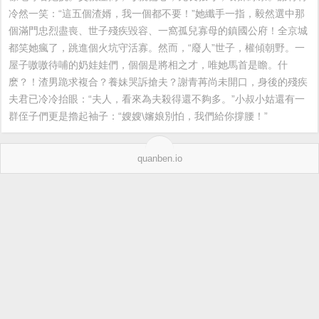
冷然一笑：“這五個渣婿，我一個都不要！”她纖手一指，毅然選中那
個滿門忠烈盡喪、世子殘疾毀容、一窩孤兒寡母的鎮國公府！全京城
都笑她瘋了，跳進個火坑守活寡。然而，“廢人”世子，權傾朝野。一
屋子嗷嗷待哺的奶娃娃們，個個是將相之才，唯她馬首是瞻。什
麽？！渣男跪求複合？養妹哭訴搶夫？謝青苒尚未開口，身後的殘疾
夫君已冷冷抬眼：“夫人，看來為夫殺得還不夠多。”小叔小姑還有一
群侄子們更是擼起袖子：“嫂嫂\嬸娘別怕，我們給你撐腰！”
quanben.io