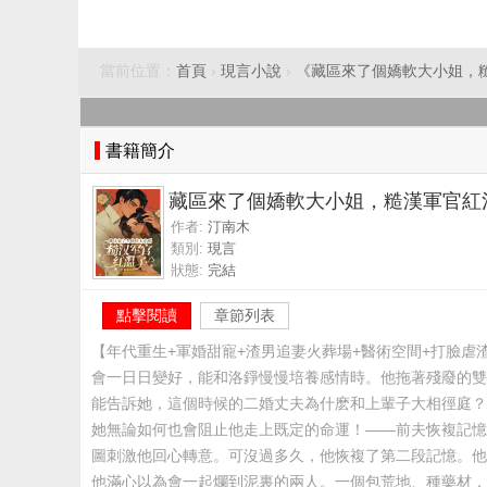
當前位置：
首頁
›
現言小說
›
《藏區來了個嬌軟大小姐，
書籍簡介
藏區來了個嬌軟大小姐，糙漢軍官紅
作者:
汀南木
類別:
現言
狀態:
完結
點擊閱讀
章節列表
【年代重生+軍婚甜寵+渣男追妻火葬場+醫術空間+打臉
會一日日變好，能和洛錚慢慢培養感情時。他拖著殘廢的雙
能告訴她，這個時候的二婚丈夫為什麽和上輩子大相徑庭？
她無論如何也會阻止他走上既定的命運！——前夫恢複記憶
圖刺激他回心轉意。可沒過多久，他恢複了第二段記憶。他
他滿心以為會一起爛到泥裏的兩人。一個包荒地、種藥材，