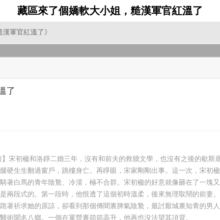
藏區來了個嬌軟大小姐，糙漢軍官紅溫了
糙漢軍官紅溫了》
溫了
虐渣】宋初楹和洛錚二婚三年，沒有和前夫的救贖文學，也沒有之後的歇斯
腿硬生生翻過窗戶，跳樓身亡。再睜眼，宋家剛剛出事。這一次，宋初楹
騎著白馬的青年陰鷙、冷漠，極不合群。宋初楹的好意就像砸在了一塊又
是兩段式的。第一段時，他恨透了這個初時溫柔，後來無理取鬧的前妻。
跪著祈求她的原諒，卻看到那個傳聞裏脾氣陰鷙，最討厭城裏知青的男人
醫術聞名八鄉。一個在軍營裏節節高升，他再也沒法望其項背。