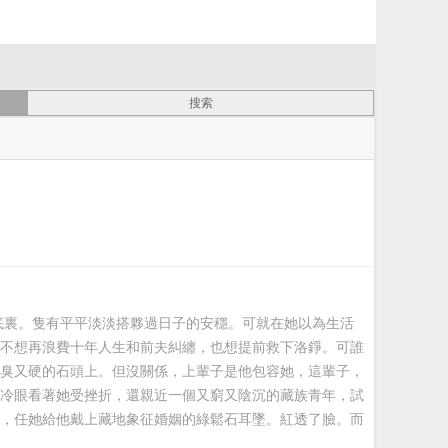
底裏。隻有平平淡淡搭夥過日子的安穩。可就在她以為生活
不想再浪費十年人生和前夫糾纏，也想提前救下洛錚。可誰
臭又硬的石頭上。但沒關係，上輩子是他包容她，這輩子，
冷眼看著她受挫折，還親近一個又窮又陰沉的藏族青年，試
，任她給他戴上藏地象征婚姻的綠鬆石耳墜。紅透了臉。而