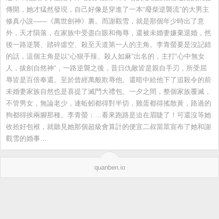
傳開，她才猛然發現，自己好像是穿進了一本“廢柴逆襲流”的大男主
修真小說——《萬世劍神》裏。而謝觀雪，就是那個年少時出了意
外，天才隕落，在家族中受盡白眼和侮辱，還被未婚妻嫌棄退婚，然
後一路逆襲、踏碎虛空、殺至天道第一人的主角。李青螢要是沒記錯
的話，這個主角是以“心狠手辣、殺人如麻”出名的，主打“心中無女
人，拔劍自然神”，一路逆襲之後，昔日仇敵皆是親自手刃，所受屈
辱皆是百倍奉還。至於曾經萬般欺辱他、還暗中給他下了追殺令的前
未婚妻家族自然也是喜提了滅門大禮包。一夕之間，整個家族覆滅，
不管男女，無論老少，連蚯蚓都得對半切，雞蛋都得搖散黃，路過的
狗都得挨兩腳那種。李青螢：…看來跑路是迫在眉睫了！可還沒等她
收拾好包袱，就聽見她那個超級會算計的便宜二叔當眾宣布了她和謝
觀雪的婚事…
quanben.io