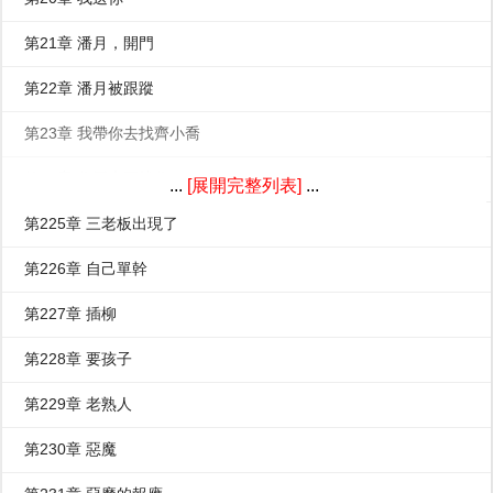
第21章 潘月，開門
第22章 潘月被跟蹤
第23章 我帶你去找齊小喬
第24章 你周大哥找你
...
[展開完整列表]
...
第225章 三老板出現了
第226章 自己單幹
第227章 插柳
第228章 要孩子
第229章 老熟人
第230章 惡魔