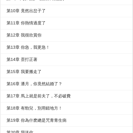
第10章 竟然出岔子了
第11章 你熱情過度了
第12章 我很欣賞你
第13章 你急，我更急！
第14章 歪打正著
第15章 我要搬走了
第16章 潘月，你竟然結婚了？
第17章 馬上就是前夫了，不必破費
第18章 有勁兒，別用錯地方！
第19章 你為什麽總是咒青青生病
第20章 我送你