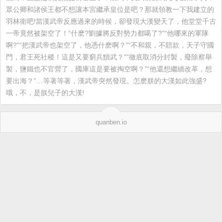
眾公卿和諸侯王都不想讓本宮繼承皇位是吧？那就領教一下我建立的
羽林衛吧!當漢武帝反應過來的時候，卻發現大漢變天了，他堂堂千古
一帝竟然被架空了！“什麽?劉據將反對勢力都噶了?”“他哪來的軍隊
啊?”“把漢武帝也架空了，他憑什麽啊？”“不和親，不賠款，天子守國
門，君王死社稷！這是又要窮兵黷武？”“徹底取消分封製，廢除察舉
製，鹽鐵也不官營了，國庫這是要被掏空啊？”“他還想繼續改革，想
要出海？”…等著等著，漢武帝突然發現。怎麽朕的大漢如此強盛?
哦，不，是朕兒子的大漢!
quanben.io