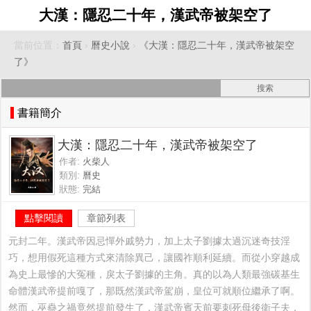
大漢：隱忍二十年，漢武帝被架空了
當前位置：
首頁
›
曆史小說
›
《大漢：隱忍二十年，漢武帝被架空
了》
書籍簡介
大漢：隱忍二十年，漢武帝被架空了
作者:
火柴人
類別:
曆史
狀態:
完結
點擊閱讀
章節列表
元封二年。漢武帝因忌憚外戚勢力，加上太子劉據太過沉迷奇技淫
巧，想用假死這種方式來清除異己，讓國祚順利延續。而從小穿越成
為史上最慘的大冤種，戾太子劉據的主角。真的以為人類最強碳基生
命體漢武帝提前嘎了，那既然漢武帝駕崩，皇位可就順位繼承了啊。
然而，巫蠱之禍竟然提前發生了，漢武帝賓天前要刺死母後衛子夫，