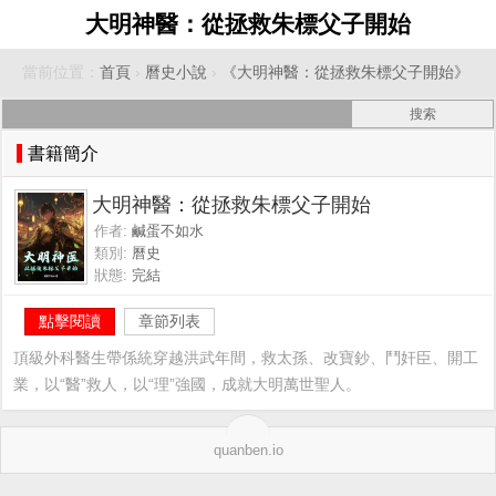
大明神醫：從拯救朱標父子開始
當前位置：
首頁
›
曆史小說
›
《大明神醫：從拯救朱標父子開始》
書籍簡介
大明神醫：從拯救朱標父子開始
作者:
鹹蛋不如水
類別:
曆史
狀態:
完結
點擊閱讀
章節列表
頂級外科醫生帶係統穿越洪武年間，救太孫、改寶鈔、鬥奸臣、開工
業，以“醫”救人，以“理”強國，成就大明萬世聖人。
quanben.io