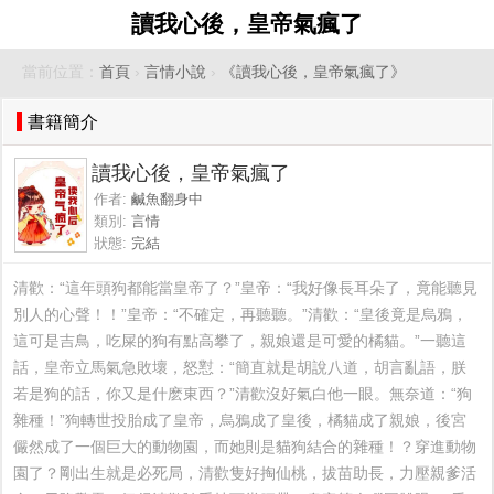
讀我心後，皇帝氣瘋了
當前位置：
首頁
›
言情小說
›
《讀我心後，皇帝氣瘋了》
書籍簡介
讀我心後，皇帝氣瘋了
作者:
鹹魚翻身中
類別:
言情
狀態:
完結
清歡：“這年頭狗都能當皇帝了？”皇帝：“我好像長耳朵了，竟能聽見
別人的心聲！！”皇帝：“不確定，再聽聽。”清歡：“皇後竟是烏鴉，
這可是吉鳥，吃屎的狗有點高攀了，親娘還是可愛的橘貓。”一聽這
話，皇帝立馬氣急敗壞，怒懟：“簡直就是胡說八道，胡言亂語，朕
若是狗的話，你又是什麽東西？”清歡沒好氣白他一眼。無奈道：“狗
雜種！”狗轉世投胎成了皇帝，烏鴉成了皇後，橘貓成了親娘，後宮
儼然成了一個巨大的動物園，而她則是貓狗結合的雜種！？穿進動物
園了？剛出生就是必死局，清歡隻好掏仙桃，拔苗助長，力壓親爹活