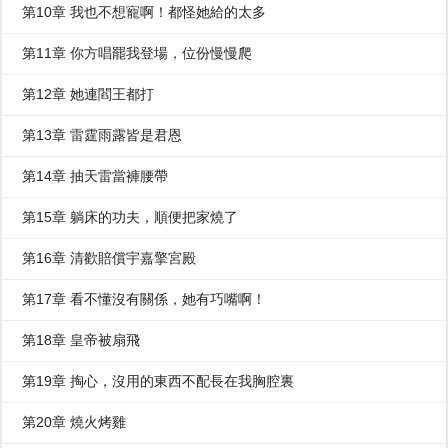
第10章 我也不想寵啊！都怪她給的太多
第11章 你方唱罷我登場，位份慢慢爬
第12章 她連閻王都打
第13章 雷霆雨露皆是君恩
第14章 抽天雷當褲腰帶
第15章 躺床的功夫，順便把家燒了
第16章 清歡賠償宇嘉擎宮殿
第17章 看不懂沒有關係，她有巧嘴啊！
第18章 皇帝被扇飛
第19章 掏心，沒用的東西不配長在我胸腔裏
第20章 燒火烤雞