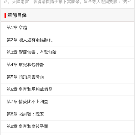
命。天降驚雷，氣得清歡隨手抽下當腰帶。皇帝等人瞪圓雙眼：“秀~”
章節目錄
第1章 穿越
第2章 賤人還有兩幅麵孔
第3章 響屁無毒，有驚無險
第4章 敏妃和包仲舒
第5章 頭頂烏雲降雨
第6章 皇帝和丞相戴假發
第7章 情愛比不上利益
第8章 賜封號：隗安
第9章 皇帝和皇後爭寵