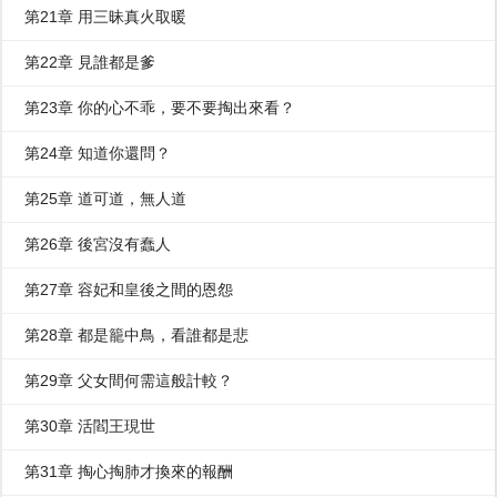
第21章 用三昧真火取暖
第22章 見誰都是爹
第23章 你的心不乖，要不要掏出來看？
第24章 知道你還問？
第25章 道可道，無人道
第26章 後宮沒有蠢人
第27章 容妃和皇後之間的恩怨
第28章 都是籠中鳥，看誰都是悲
第29章 父女間何需這般計較？
第30章 活閻王現世
第31章 掏心掏肺才換來的報酬