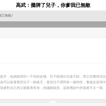
高武：攤牌了兒子，你爹我已無敵
我已無敵》
提升，他就能得到一千倍的反哺。兒子檢測出垃圾天賦，周立安獲得頂尖
為可以靠著寶貝兒子一路衝天，發現兒子周同有一個特性，隻能在逆境中
強者對自己的父親敬畏有加，他滿臉疑惑，這跟傳說中的強者不太一樣。周