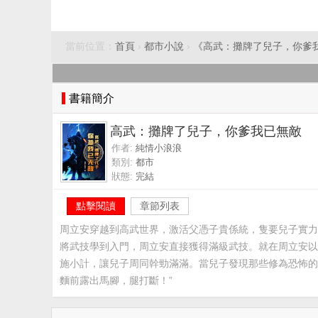
當前位置：
首頁
›
都市小說
›
《高武：攤牌了兒子，你爹
書籍簡介
高武：攤牌了兒子，你爹我已無敵
作者:
純情小浪浪
類別:
都市
狀態:
完結
點擊閱讀
章節列表
周立安穿越到高武世界，激活父憑子貴係統，隻要兒子實力
將武技學到入門，周立安直接獲得滿級武技。就在周立安以
施小計，讓兒子周同幹勁滿滿。當兒子發現那些修為恐怖的
麵前露出馬腳，腿打斷！”