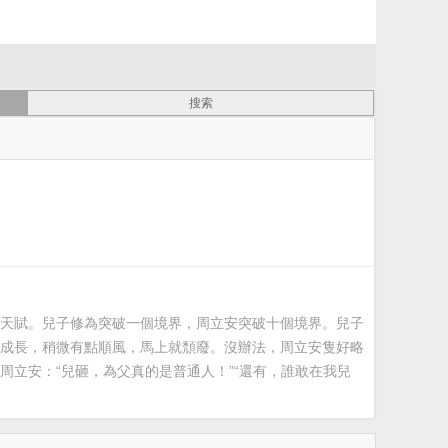
天賦。兒子修為突破一個境界，周立安突破十個境界。兒子
成長，稍微有點順風，馬上就頹廢。沒辦法，周立安隻好略
立安：“兒砸，為父真的是普通人！”“還有，誰敢在我兒