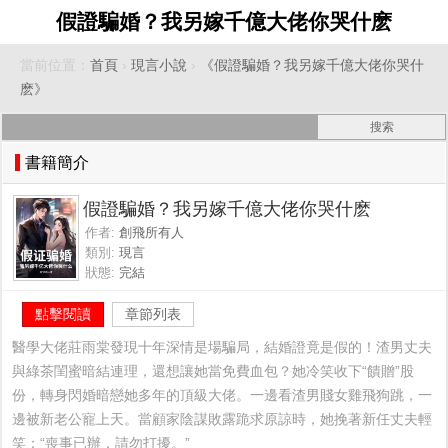
假證騙婚？我另嫁千億大佬你哭什麽
當前位置：
首頁
›
現言小說
›
《假證騙婚？我另嫁千億大佬你哭什
麽》
書籍簡介
假證騙婚？我另嫁千億大佬你哭什麽
作者:
創飛所有人
類別:
現言
狀態:
完結
點擊閱讀
章節列表
醫學大佬莊雨棠發現十年深情是場騙局，結婚證竟是假的！渣男丈夫
與綠茶閨蜜暗結連理，還想讓她當免費血包？她冷笑收下“饋贈”股
份，轉身閃婚暗戀她多年的頂級大佬。一邊看渣男賤女雞飛狗跳，一
邊被新老公寵上天。當顧家陰謀敗露跪求原諒時，她挽著新任丈夫輕
笑：“喪事已辦，請勿打擾。”