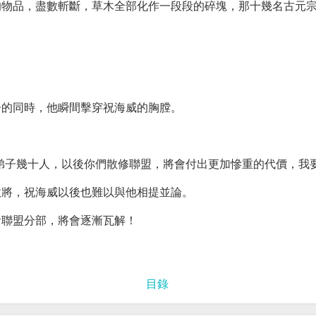
的物品，盡數斬斷，草木全部化作一段段的碎塊，那十幾名古元
子的同時，他瞬間擊穿祝海威的胸膛。
弟子幾十人，以後你們散修聯盟，將會付出更加慘重的代價，我
敗將，祝海威以後也難以與他相提並論。
者聯盟分部，將會逐漸瓦解！
目錄