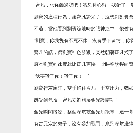
“齊凡，求你饒過我吧！我鬼迷心竅，我錯了，
劉寶的這種行為，讓齊凡驚呆了，沒想到劉寶
不過，當他看到劉寶跪地時的眼神之中，依舊
“劉寶，你我隻有不死不休，沒有手下留情，你
齊凡的話，讓劉寶神色發狠，突然朝著齊凡撲
原本劉寶的速度就比齊凡更快，此時突然撲向
“我要殺了你！殺了你！！”
劉寶行若癲狂，雙手掐住齊凡，手掌用力，猶
感受到危險，齊凡立刻施展金光護體功！
金光瞬間爆發，整個深坑被金光所籠罩，這一
有古元宗的弟子，沒有參加戰鬥，來到深坑邊