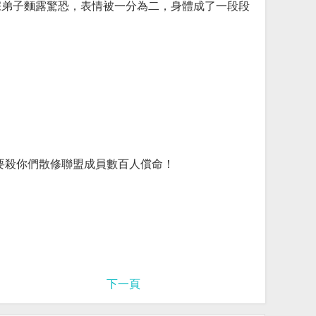
宗弟子麵露驚恐，表情被一分為二，身體成了一段段
要殺你們散修聯盟成員數百人償命！
下一頁