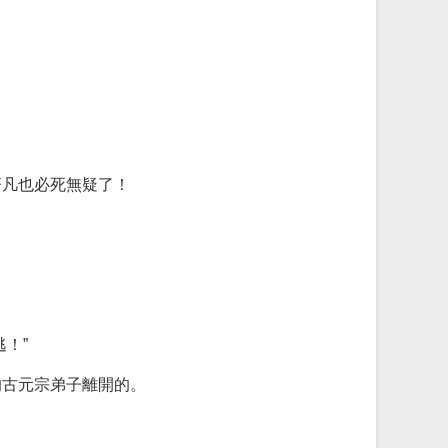
齊凡也必死無疑了！
！”
的古元宗弟子離開的。