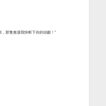
頭，那隻會讓我快斬下你的頭顱！”