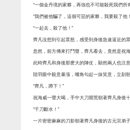
“一個金丹境的家夥，再強也不可能殺死我們所有
“我們被他騙了，這個可惡的家夥，我要殺了他！
“一起去，殺了他！”
齊凡沒想到引起眾怒，感受到身後急速逼近的
忽然，前方傳來打鬥聲，齊凡看去，竟然是祝
此時齊凡和身後那麽大的陣仗，顯然兩人也注
陸羽眼中殺意暴漲，嘴角勾起一抹笑意，立刻
“齊凡，蹲下！”
祝海威一聲大喝，手中大刀開荒朝著齊凡身後
“千刀斷水！”
一片密密麻麻的刀影朝著齊凡身後的古元宗弟