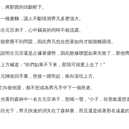
子，將劉寶的頭顱斬下。
另一種畫麵，讓人不斷猜測齊凡多麽強大。
的古元宗弟子，心中竊喜的同時不敢流露。
可能察覺不到問題，因此齊凡也在想著如何才能脫離困境。
能說明古元宗還是占據著優勢，因此散修聯盟如果失敗了，那他
上方喊道：“你們如果不下來，那我可就要上去了！”
大元陣收回手裏，然後一躍而起，衝向深坑上方。
連忙向後倒退，都不想成為齊凡手中下一個死者。
光看到森林中一名古元宗弟子，怒喝一聲，“小子，你竟敢還想逃
的目光下，齊凡快速的消失在了森林裏，而且還是繞著那名遠處