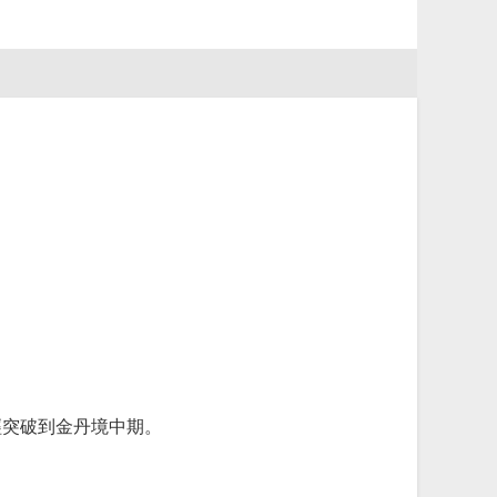
。
經突破到金丹境中期。