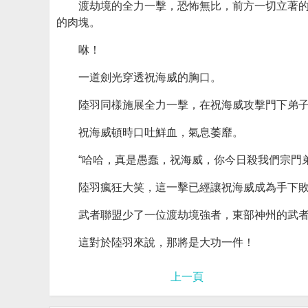
渡劫境的全力一擊，恐怖無比，前方一切立著
的肉塊。
咻！
一道劍光穿透祝海威的胸口。
陸羽同樣施展全力一擊，在祝海威攻擊門下弟
祝海威頓時口吐鮮血，氣息萎靡。
“哈哈，真是愚蠢，祝海威，你今日殺我們宗門
陸羽瘋狂大笑，這一擊已經讓祝海威成為手下
武者聯盟少了一位渡劫境強者，東部神州的武
這對於陸羽來說，那將是大功一件！
上一頁