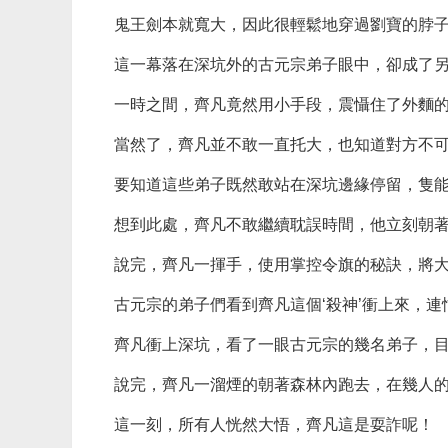
鬼王劍本就寬大，因此很輕鬆地穿過劉寶的脖
這一幕落在深坑外的古元宗弟子眼中，卻成了
一時之間，齊凡竟然用小手段，震懾住了外麵
當然了，齊凡並不敢一直托大，也知道對方不
要知道這些弟子既然敢站在深坑邊緣停留，隻
想到此處，齊凡不敢繼續耽誤時間，他立刻朝著
說完，齊凡一揮手，使用掌控令旗的秘訣，將
古元宗的弟子們看到齊凡這個‘殺神’衝上來，
齊凡衝上深坑，看了一眼古元宗的幾名弟子，目
說完，齊凡一溜煙的朝著森林內跑去，在幾人
這一刻，所有人恍然大悟，齊凡這是耍詐呢！