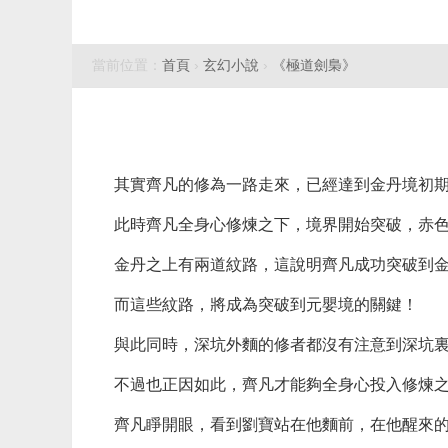
當前位置：
首頁
›
玄幻小說
›
《極道劍梟》
其實齊凡的修為一路走來，已經達到金丹境初
此時齊凡全身心修煉之下，境界開始突破，赤
金丹之上有兩道紋路，這說明齊凡成功突破到
而這些紋路，將成為突破到元嬰境的關鍵！
與此同時，深坑外麵的修者都沒有注意到深坑
不過也正因如此，齊凡才能夠全身心投入修煉
齊凡睜開眼，看到劉寶站在他麵前，在他醒來