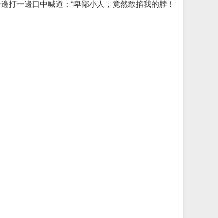
邊打一邊口中喊道：“卑鄙小人，竟然敢掐我的脖！