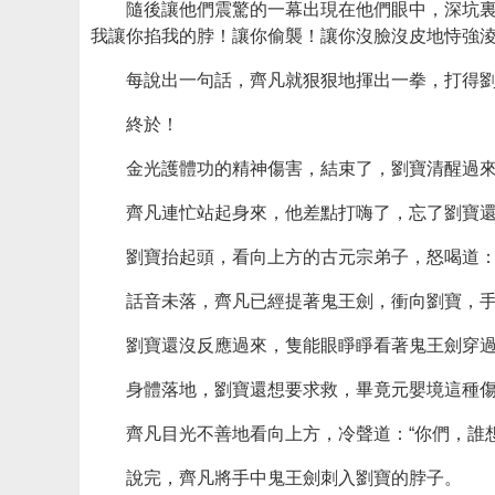
隨後讓他們震驚的一幕出現在他們眼中，深坑裏
我讓你掐我的脖！讓你偷襲！讓你沒臉沒皮地恃強淩
每說出一句話，齊凡就狠狠地揮出一拳，打得
終於！
金光護體功的精神傷害，結束了，劉寶清醒過
齊凡連忙站起身來，他差點打嗨了，忘了劉寶
劉寶抬起頭，看向上方的古元宗弟子，怒喝道：
話音未落，齊凡已經提著鬼王劍，衝向劉寶，
劉寶還沒反應過來，隻能眼睜睜看著鬼王劍穿
身體落地，劉寶還想要求救，畢竟元嬰境這種
齊凡目光不善地看向上方，冷聲道：“你們，誰
說完，齊凡將手中鬼王劍刺入劉寶的脖子。