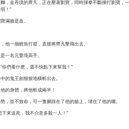
麵，金丹境的齊凡，正在壓著劉寶，同時揮拳不斷捶打劉寶，一
弱！”
劉寶滿臉是血。
來，他一個鯉魚打挺，直接將齊凡擊飛出去。
還是一名元嬰境高手。
“你們看什麽，還不快點下來幫我！”
手中的鬼王劍狠狠地橫斬出去。
過他的身體，將他斬成兩半！
傷勢，並不致命，可一隻腳踩在了他的臉上，堵住了他的嘴。
想下來送死，我不介意多殺一人！”