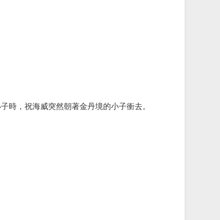
小子時，祝海威突然朝著金丹境的小子衝去。