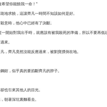
隻希望你能饒我一命！”
會跪地求饒，這讓齊凡一時間不知該如何是好。
有殺意時，他心中已經有了決斷。
從一開始對我出手時，就應該有被我殺死的準備，所以不要再低
了過來。
齊凡，齊凡竟然沒能反應過來，被劉寶撲倒在地。
如鋼鉗，似乎真的要掐斷齊凡的脖子。
幕卻也引來其他人的目光。
緣，朝著深坑裏麵看去。