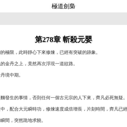
極道劍梟
第278章 斬殺元嬰
期的極限，此時靜心下來修煉，已經有突破的跡象。
色的金丹之上，竟然再次浮現一道紋路。
金丹境中期。
裏麵發生的事情，否則任何一個古元宗的人下來，齊凡必死無疑
之中，配合大元瞬時功，修煉速度成倍增長，片刻時間，齊凡已
的瞬間，突然跪地求饒。