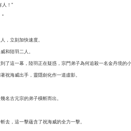
人！”
”
眾人，立刻加快速度。
海威和陸羽二人。
意到了這一幕，陸羽正在疑惑，宗門弟子為何追殺一名金丹境的
朝著祝海威出手，靈隱劍化作一道虛影。
十幾名古元宗的弟子橫斬而出。
子斬去，這一擊蘊含了祝海威的全力一擊。