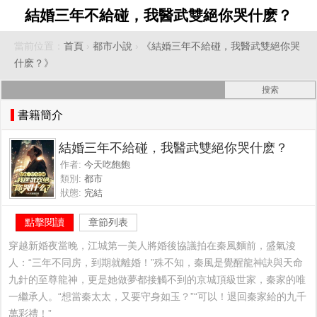
結婚三年不給碰，我醫武雙絕你哭什麽？
當前位置：
首頁
›
都市小說
›
《結婚三年不給碰，我醫武雙絕你哭
什麽？》
書籍簡介
結婚三年不給碰，我醫武雙絕你哭什麽？
作者:
今天吃飽飽
類別:
都市
狀態:
完結
點擊閱讀
章節列表
穿越新婚夜當晚，江城第一美人將婚後協議拍在秦風麵前，盛氣淩
人：“三年不同房，到期就離婚！”殊不知，秦風是覺醒龍神訣與天命
九針的至尊龍神，更是她做夢都接觸不到的京城頂級世家，秦家的唯
一繼承人。“想當秦太太，又要守身如玉？”“可以！退回秦家給的九千
萬彩禮！”