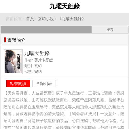
九曜天蝕錄
當前位置：
首頁
›
玄幻小說
›
《九曜天蝕錄》
書籍簡介
九曜天蝕錄
作者:
薯片卡牙縫
類別:
玄幻
狀態:
完結
點擊閱讀
章節列表
【天狗吞月夜，人皮當票驚】庚子年九星逆行，三界浩劫驟臨：熒惑
蜃境吞噬城池，山海經妖獸破脈而出，紫薇帝星隕落凡塵。當鋪學徒
陸昭明在典當血玉貔貅時，突然窺見客人頭頂命火那些跳動的幽藍火
焰裏，竟藏著典當陽壽的驚天秘術。【竊命者終成局】一次意外，陸
昭明發現自己竟是庚子鎮龍樁的祭品，心口逆鱗可截取他人命格。他
借玄門禁術崛起為陰行魁首：偷換知府官運致其問斬，截取河神命格