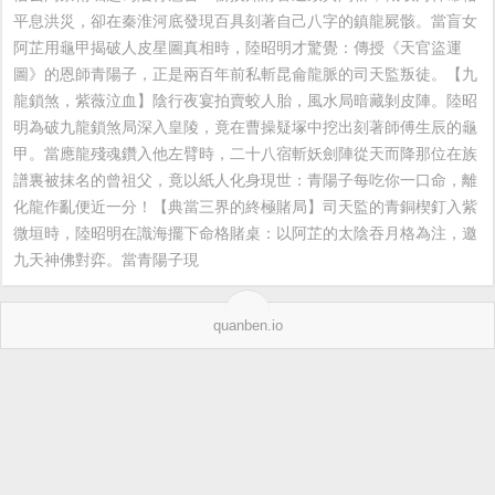
平息洪災，卻在秦淮河底發現百具刻著自己八字的鎮龍屍骸。當盲女
阿芷用龜甲揭破人皮星圖真相時，陸昭明才驚覺：傳授《天官盜運
圖》的恩師青陽子，正是兩百年前私斬昆侖龍脈的司天監叛徒。【九
龍鎖煞，紫薇泣血】陰行夜宴拍賣蛟人胎，風水局暗藏剝皮陣。陸昭
明為破九龍鎖煞局深入皇陵，竟在曹操疑塚中挖出刻著師傅生辰的龜
甲。當應龍殘魂鑽入他左臂時，二十八宿斬妖劍陣從天而降那位在族
譜裏被抹名的曾祖父，竟以紙人化身現世：青陽子每吃你一口命，離
化龍作亂便近一分！【典當三界的終極賭局】司天監的青銅楔釘入紫
微垣時，陸昭明在識海擺下命格賭桌：以阿芷的太陰吞月格為注，邀
九天神佛對弈。當青陽子現
quanben.io