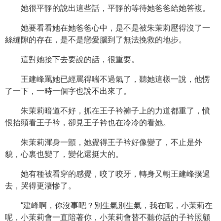
她很平靜的說出這些話，平靜的等待她爸爸給她答複。
她要看看她在她爸爸心中，是不是被朱茉莉壓得沒了一
絲縫隙的存在，是不是戀愛腦到了無法挽救的地步。
這對她接下去要說的話，很重要。
王建峰罵她已經罵得喘不過氣了，聽她這樣一說，他愣
了一下，一時一個字也說不出來了。
朱茉莉暗道不好，抓在王子衿褲子上的力道都重了，憤
恨抬頭看王子衿，卻見王子衿也在冷冷的看她。
朱茉莉渾身一顫，她覺得王子衿好像變了，不止是外
貌，心裏也變了，變化還挺大的。
她有種被看穿的感覺，咬了咬牙，轉身又朝王建峰撲過
去，哭得更淒慘了。
“建峰啊，你沒事吧？別生氣別生氣，我在呢，小茉莉在
呢，小茉莉會一直陪著你，小茉莉會替不聽你話的子衿照顧