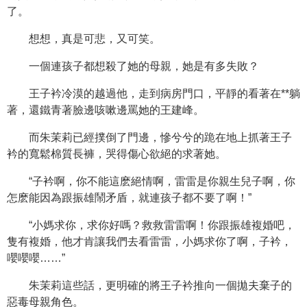
了。
想想，真是可悲，又可笑。
一個連孩子都想殺了她的母親，她是有多失敗？
王子衿冷漠的越過他，走到病房門口，平靜的看著在**躺
著，還鐵青著臉邊咳嗽邊罵她的王建峰。
而朱茉莉已經撲倒了門邊，慘兮兮的跪在地上抓著王子
衿的寬鬆棉質長褲，哭得傷心欲絕的求著她。
“子衿啊，你不能這麽絕情啊，雷雷是你親生兒子啊，你
怎麽能因為跟振雄鬧矛盾，就連孩子都不要了啊！”
“小媽求你，求你好嗎？救救雷雷啊！你跟振雄複婚吧，
隻有複婚，他才肯讓我們去看雷雷，小媽求你了啊，子衿，
嚶嚶嚶……”
朱茉莉這些話，更明確的將王子衿推向一個拋夫棄子的
惡毒母親角色。