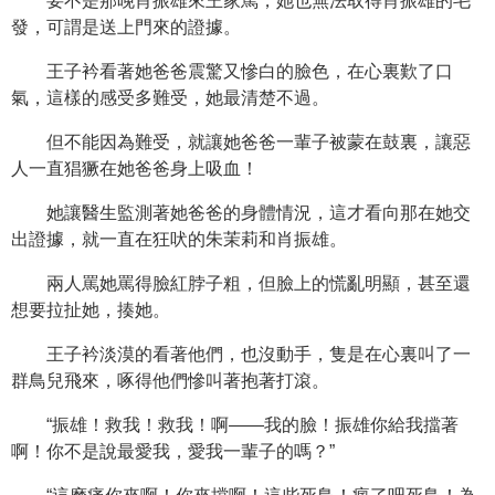
要不是那晚肖振雄來王家罵，她也無法取得肖振雄的毛
發，可謂是送上門來的證據。
王子衿看著她爸爸震驚又慘白的臉色，在心裏歎了口
氣，這樣的感受多難受，她最清楚不過。
但不能因為難受，就讓她爸爸一輩子被蒙在鼓裏，讓惡
人一直猖獗在她爸爸身上吸血！
她讓醫生監測著她爸爸的身體情況，這才看向那在她交
出證據，就一直在狂吠的朱茉莉和肖振雄。
兩人罵她罵得臉紅脖子粗，但臉上的慌亂明顯，甚至還
想要拉扯她，揍她。
王子衿淡漠的看著他們，也沒動手，隻是在心裏叫了一
群鳥兒飛來，啄得他們慘叫著抱著打滾。
“振雄！救我！救我！啊——我的臉！振雄你給我擋著
啊！你不是說最愛我，愛我一輩子的嗎？”