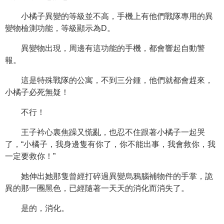
小橘子異變的等級並不高，手機上有他們戰隊專用的異
變物檢測功能，等級顯示為D。
異變物出現，周邊有這功能的手機，都會響起自動警
報。
這是特殊戰隊的公寓，不到三分鍾，他們就都會趕來，
小橘子必死無疑！
不行！
王子衿心裏焦躁又慌亂，也忍不住跟著小橘子一起哭
了，“小橘子，我身邊隻有你了，你不能出事，我會救你，我
一定要救你！”
她伸出她那隻曾經打碎過異變烏鴉腦補物件的手掌，詭
異的那一團黑色，已經隨著一天天的消化而消失了。
是的，消化。