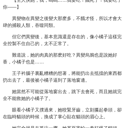
【主人快跑，我，嗚嗚……我要吃！餓死了！我要吃了
你——】
異變物在異變之後變大那麽多，不餓才怪，所以才會大
肆的捕殺人類，吞噬同類。
但它們異變後，基本意識還是存在的，像小橘子這樣完
全控製不住自己的，太不正常了。
難道說，她的肉真的那麽好吃？異變烏鴉也是說她好
香，小橘子也是……
王子衿腦子裏亂糟糟的想著，將能扔出去抵擋的東西都
扔出去了，最後被小橘子逼到了落地窗邊。
她當然不可能從落地窗出去，跳下去會死，而且她就完
全不能救她的小橘子了。
眼看小橘子又撲過來，她咬緊牙齒，立刻攥起拳頭，卻
在臨時貓頭的時候，換成了掌心貼在貓頭的眉心上。