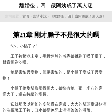
離婚後，四十歲阿姨成了萬人迷
當前位置：
首頁
›
言情小說
›
《離婚後，四十歲阿姨成了萬人迷》
第21章 剛才膽子不是很大的嗎
“小，小橘子？”
王子衿驚魂未定，毛骨悚然的感覺都跳到了嗓子眼了，
聲音極為沙啞。
她是害怕異變物，但更害怕的，是小橘子變成了異變
物！
小橘子整隻貓膨脹得極大，都快有她一張一米八的床一
樣大了，還在持續的增長。
它就那麽以匍匐的姿勢蹲在床邊，大大的貓頭垂涎欲滴
的注視著王子衿，口水都從獠牙上滴滴答答的滑落。