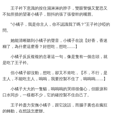
王子衿下意識的按住濕淋淋的脖子，雙眼警惕又驚恐又
不知所措的望著小橘子，顫抖的張了張發幹的嘴唇。
“小橘子，我是你主人，你不認識我了嗎？”王子衿沙啞的
問。
她能清晰聽到小橘子的聲音，小橘子在說【好香，香迷
糊了，為什麽這麽香？好想吃，想吃……】
小橘子反反複複的念著這一句，像是隻有一個念頭，就
是吃了王子衿。
但小橘子卻沒動，想吃，卻又不肯吃，【不，不行，是
主人，不能吃主人，嗚嗚，我要控製不住了，嗚嗚嗚……】
小橘子大大的一隻貓，嗚嗚嗚的哭得很傷心，但眼淚和
口水同步，一樣都不少，它的確控製不住自己了。
王子衿盡力安撫小橘子，跟它說話，而腦子裏也在瘋狂
的轉動，在想該怎麽辦。