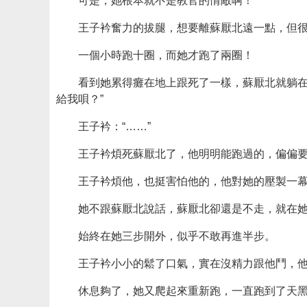
可是，她根本就不是教官的情敵啊！
王子衿奮力的拔腿，想要離蘇厭北遠一點，但
一個小時跑十圈，而她才跑了兩圈！
看到她累得癱在地上跟死了一樣，蘇厭北就躺在
給我唄？”
王子衿：“……”
王子衿煩死蘇厭北了，他明明能跑過的，偏偏要
王子衿煩他，也挺害怕他的，他對她的壓製一
她不跟蘇厭北說話，蘇厭北卻還是不走，就在
始終在她三步開外，似乎不敢再進半步。
王子衿小小的鬆了口氣，實在沒精力跟他鬥，
休息夠了，她又爬起來重新跑，一直跑到了天