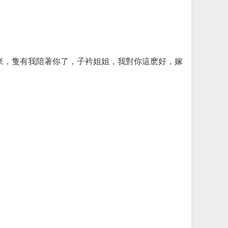
來，隻有我陪著你了，子衿姐姐，我對你這麽好，嫁