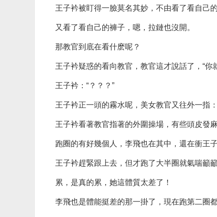
王子衿被盯得一臉莫名其妙，不由看了看自己
又看了看自己的褲子，嗯，拉鏈也沒開。
那教官到底在看什麽呢？
王子衿疑惑的看向教官，教官這才說話了，“你
王子衿：“？？？”
王子衿正一頭的霧水呢，美女教官又往外一指：
王子衿看著教官指著的外圍操場，有些頭皮發
跑圈的有好幾個人，李飛也在其中，還在衝王子
王子衿趕緊跟上去，但才跑了大半圈就氣喘籲
累，是真的累，她這體質太差了！
李飛也是體能挺差的那一掛了，現在跑第二圈都