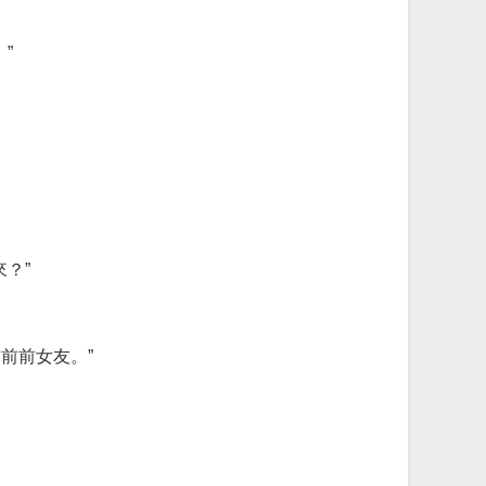
”
？”
前前女友。”