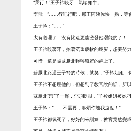
“我行！”王子衿咬牙，氣喘如牛。
李飛：“……行吧行吧，那王阿姨你快一點，等
王子衿：“……”
太有道理了！沒有比這更能激發她潛能的了！
王子衿咬著牙，抬著沉重疲軟的腿腳，想要努
可惜，還是被蘇厭北輕輕鬆鬆的趕上了。
蘇厭北路過王子衿的時候，就笑，“子衿姐姐，
王子衿不想理他的，但想到了教官說的話，所以
蘇厭北“昂”了一聲，歪頭眨眼，“子衿姐姐被
王子衿：“……不需要，麻煩你離我遠點！”
王子衿都氣死了，好好的來訓練，教官竟然變