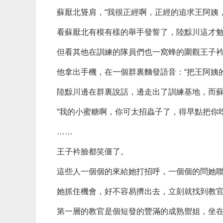
蘇厭北聳肩，“我很正經啊，正經的追求王阿姨
看蘇厭北有模有樣的舉手發誓了，陸黥川這才
但看其他在訓練的隊員們也一窩蜂的圍觀王子
他拿出手機，在一個群裏麵發語音：“把王阿姨
陸黥川邊在群裏說話，邊走出了訓練基地，而
“我的小蜜糖啊，你可太招蟲子了，得早點把你
……
王子衿臉都笑僵了。
這些人一個個的來給她打招呼，一個個的問她
她抓住機會，好不容易擠出去，立刻就找到教
第一層的教官是個短發的豐滿的成熟禦姐，坐