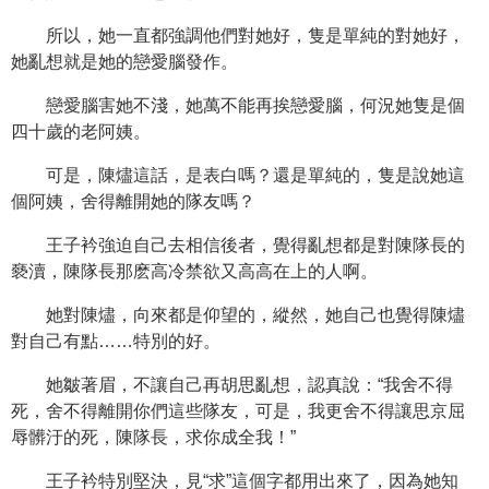
所以，她一直都強調他們對她好，隻是單純的對她好，
她亂想就是她的戀愛腦發作。
戀愛腦害她不淺，她萬不能再挨戀愛腦，何況她隻是個
四十歲的老阿姨。
可是，陳燼這話，是表白嗎？還是單純的，隻是說她這
個阿姨，舍得離開她的隊友嗎？
王子衿強迫自己去相信後者，覺得亂想都是對陳隊長的
褻瀆，陳隊長那麽高冷禁欲又高高在上的人啊。
她對陳燼，向來都是仰望的，縱然，她自己也覺得陳燼
對自己有點……特別的好。
她皺著眉，不讓自己再胡思亂想，認真說：“我舍不得
死，舍不得離開你們這些隊友，可是，我更舍不得讓思京屈
辱髒汙的死，陳隊長，求你成全我！”
王子衿特別堅決，見“求”這個字都用出來了，因為她知