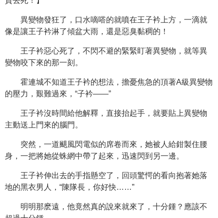
貨去死！】
異變物發狂了，口水嘀嗒的就噴在王子衿上方，一滴就
像是讓王子衿淋了傾盆大雨，還是惡臭黏稠的！
王子衿惡心死了，不閃不避的緊緊盯著異變物，就等異
變物咬下來的那一刻。
霍連城不知道王子衿的想法，擔憂焦急的頂著A級異變物
的壓力，艱難過來，“子衿——”
王子衿沒時間給他解釋，直接抬起手，就要貼上異變物
主動送上門來的腦門。
突然，一道颶風閃電似的席卷而來，她被人給鉗製住腰
身，一把將她從蛛網中帶了起來，迅速閃到另一邊。
王子衿伸出去的手指懸空了，回頭驚愕的看向抱著她落
地的黑衣男人，“陳隊長，你好快……”
明明那麽遠，他竟然真的說來就來了，十分鍾？應該不