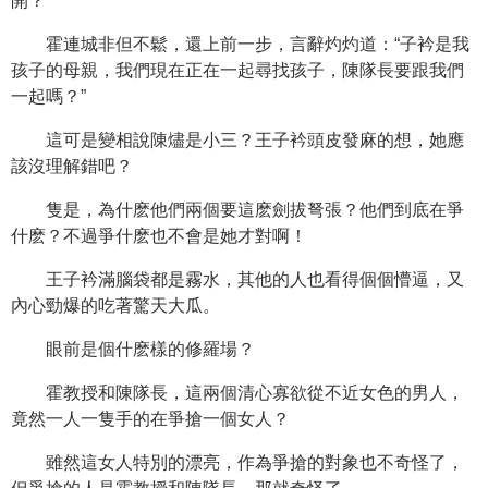
開？”
霍連城非但不鬆，還上前一步，言辭灼灼道：“子衿是我
孩子的母親，我們現在正在一起尋找孩子，陳隊長要跟我們
一起嗎？”
這可是變相說陳燼是小三？王子衿頭皮發麻的想，她應
該沒理解錯吧？
隻是，為什麽他們兩個要這麽劍拔弩張？他們到底在爭
什麽？不過爭什麽也不會是她才對啊！
王子衿滿腦袋都是霧水，其他的人也看得個個懵逼，又
內心勁爆的吃著驚天大瓜。
眼前是個什麽樣的修羅場？
霍教授和陳隊長，這兩個清心寡欲從不近女色的男人，
竟然一人一隻手的在爭搶一個女人？
雖然這女人特別的漂亮，作為爭搶的對象也不奇怪了，