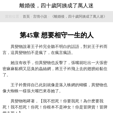
離婚後，四十歲阿姨成了萬人迷
當前位置：
首頁
›
言情小說
›
《離婚後，四十歲阿姨成了萬人迷》
第45章 想要相守一生的人
異變物說著王子衿完全聽不明白的話語，對於王子衿而
言，這異變物怕不是瘋了，在瘋言瘋語。
她沒有收手，但異變物也反擊了，張嘴就吐出一大張密
密麻麻黏稠又惡臭的蟲絲網，將王子衿飛上去的翅膀給黏住
了。
王子衿覺得自己此刻就像是落入蛛網的蝴蝶，異變物也
像大蜘蛛一樣張大嘴巴來吞她了。
異變物咆哮著，【我不想死！你要我死！為什麽要我
死！我不想死！你死！你根本不是神女！你是冒牌貨！冒牌