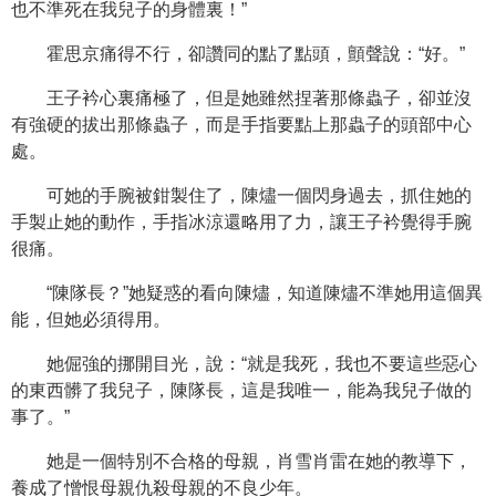
也不準死在我兒子的身體裏！”
霍思京痛得不行，卻讚同的點了點頭，顫聲說：“好。”
王子衿心裏痛極了，但是她雖然捏著那條蟲子，卻並沒
有強硬的拔出那條蟲子，而是手指要點上那蟲子的頭部中心
處。
可她的手腕被鉗製住了，陳燼一個閃身過去，抓住她的
手製止她的動作，手指冰涼還略用了力，讓王子衿覺得手腕
很痛。
“陳隊長？”她疑惑的看向陳燼，知道陳燼不準她用這個異
能，但她必須得用。
她倔強的挪開目光，說：“就是我死，我也不要這些惡心
的東西髒了我兒子，陳隊長，這是我唯一，能為我兒子做的
事了。”
她是一個特別不合格的母親，肖雪肖雷在她的教導下，
養成了憎恨母親仇殺母親的不良少年。