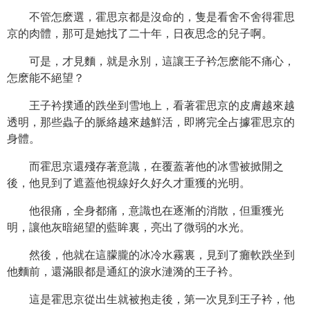
不管怎麽選，霍思京都是沒命的，隻是看舍不舍得霍思
京的肉體，那可是她找了二十年，日夜思念的兒子啊。
可是，才見麵，就是永別，這讓王子衿怎麽能不痛心，
怎麽能不絕望？
王子衿撲通的跌坐到雪地上，看著霍思京的皮膚越來越
透明，那些蟲子的脈絡越來越鮮活，即將完全占據霍思京的
身體。
而霍思京還殘存著意識，在覆蓋著他的冰雪被掀開之
後，他見到了遮蓋他視線好久好久才重獲的光明。
他很痛，全身都痛，意識也在逐漸的消散，但重獲光
明，讓他灰暗絕望的藍眸裏，亮出了微弱的水光。
然後，他就在這朦朧的冰冷水霧裏，見到了癱軟跌坐到
他麵前，還滿眼都是通紅的淚水漣漪的王子衿。
這是霍思京從出生就被抱走後，第一次見到王子衿，他