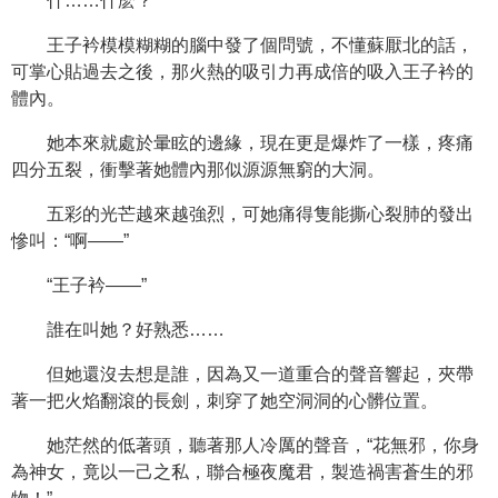
什……什麽？
王子衿模模糊糊的腦中發了個問號，不懂蘇厭北的話，
可掌心貼過去之後，那火熱的吸引力再成倍的吸入王子衿的
體內。
她本來就處於暈眩的邊緣，現在更是爆炸了一樣，疼痛
四分五裂，衝擊著她體內那似源源無窮的大洞。
五彩的光芒越來越強烈，可她痛得隻能撕心裂肺的發出
慘叫：“啊——”
“王子衿——”
誰在叫她？好熟悉……
但她還沒去想是誰，因為又一道重合的聲音響起，夾帶
著一把火焰翻滾的長劍，刺穿了她空洞洞的心髒位置。
她茫然的低著頭，聽著那人冷厲的聲音，“花無邪，你身
為神女，竟以一己之私，聯合極夜魔君，製造禍害蒼生的邪