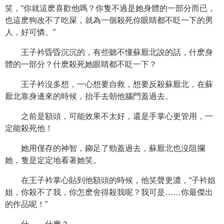
笑，“你就這麽喜歡他嗎？你隻不過是她身體的一部分而已，
也這麽狗改不了吃屎，就為一個殺死你眼睛都不眨一下的男
人，好可憐。”
王子衿昏昏沉沉的，有些聽不懂蘇厭北說的話，什麽身
體的一部分？什麽殺死她眼睛都不眨一下？
王子衿沒多想，一心想要自救，想要反殺蘇厭北，在蘇
厭北靠身邊來的時候，抬手去朝他腦門蓋過去。
之前是額頭，可能效果不太好，還是手掌心更管用，一
定能殺死他！
她用僅存的神智，鉚足了勁蓋過去，蘇厭北也沒阻攔
她，隻是定定地看著她笑。
在王子衿掌心貼到他額頭的時候，他笑聲更濃，“子衿姐
姐，你殺不了我，你怎麽舍得殺我呢？我可是……你最傑出
的作品呢！”