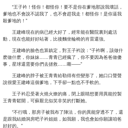
“王子衿！怪你！都怪你！要不是你在爹地那說我壞話，
爹地也不會說不認我了，也不會趕我走！都怪你！是你逼我
殺爹地的！”
王建峰現在的病已經大好了，經常能在醫院裏到處活
動，現在也能好好站著，比後麵坐輪椅的肖雷還強。
王建峰的臉色也算鎮定，對王子衿說：“子衿啊，該做什
麽做什麽，你妹妹……青青已經瘋了，你不要因為爸爸做傻
事，星球還需要你們去拯救……嘶——”
王建峰的脖子被王青青給勒得有些變形了，她口口聲聲
說很愛王建峰這個爹地，下手卻一點也不手軟的。
王子衿忍受著火燒火燎的痛，閉上眼睛想要用異能控製
王青青鬆開，可蘇厭北似笑非笑的打斷她。
“不行哦，那房子被我布了陣法，你的異能穿透不了，還
是跟我結婚洞房吧子衿姐姐，如我願，我也會如你願讓咱爸
好好的。”