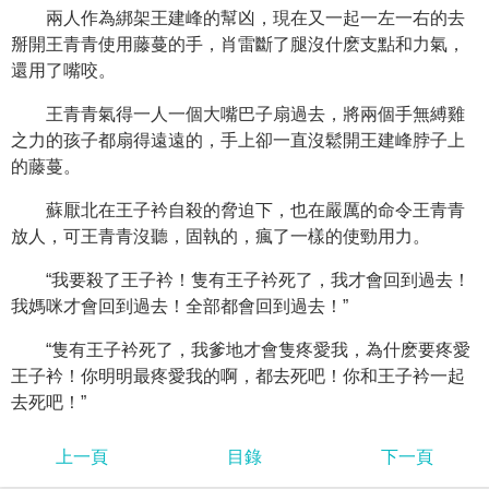
兩人作為綁架王建峰的幫凶，現在又一起一左一右的去
掰開王青青使用藤蔓的手，肖雷斷了腿沒什麽支點和力氣，
還用了嘴咬。
王青青氣得一人一個大嘴巴子扇過去，將兩個手無縛雞
之力的孩子都扇得遠遠的，手上卻一直沒鬆開王建峰脖子上
的藤蔓。
蘇厭北在王子衿自殺的脅迫下，也在嚴厲的命令王青青
放人，可王青青沒聽，固執的，瘋了一樣的使勁用力。
“我要殺了王子衿！隻有王子衿死了，我才會回到過去！
我媽咪才會回到過去！全部都會回到過去！”
“隻有王子衿死了，我爹地才會隻疼愛我，為什麽要疼愛
王子衿！你明明最疼愛我的啊，都去死吧！你和王子衿一起
去死吧！”
上一頁
目錄
下一頁