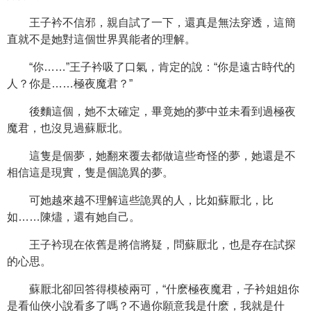
王子衿不信邪，親自試了一下，還真是無法穿透，這簡
直就不是她對這個世界異能者的理解。
“你……”王子衿吸了口氣，肯定的說：“你是遠古時代的
人？你是……極夜魔君？”
後麵這個，她不太確定，畢竟她的夢中並未看到過極夜
魔君，也沒見過蘇厭北。
這隻是個夢，她翻來覆去都做這些奇怪的夢，她還是不
相信這是現實，隻是個詭異的夢。
可她越來越不理解這些詭異的人，比如蘇厭北，比
如……陳燼，還有她自己。
王子衿現在依舊是將信將疑，問蘇厭北，也是存在試探
的心思。
蘇厭北卻回答得模棱兩可，“什麽極夜魔君，子衿姐姐你
是看仙俠小說看多了嗎？不過你願意我是什麽，我就是什