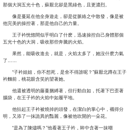
那個大洞五光十色，蘇厭北卻是黑綠色，且更濃烈。
像是蔓延在他全身遊走，卻是從脈絡之中散發，像是被
他完美的操控著，那是他自己的力量。
王子衿恍惚間似乎明白了什麽，迅速操控自己身體那個
五光十色的大洞，吸收那些奔騰的火焰。
果然，能吸收進去，就是，火焰太多了，她沒什麽力氣
了……
“子衿姐姐，你不想死，是舍不得誰呢？”蘇厭北蹲在王子
衿麵前，桃花眼含笑的望著她。
他還被透明的藤蔓捆縛著，但行動自如，托著下巴歪著
腦袋，在王子衿的火焰中如履平地。
他拈起王子衿被燒掉的頭發，在潔白的掌心中，襯得分
明，又添了一抹詭異的豔麗，像被他吹開的一朵花。
“是為了陳燼嗎？”他看著王子衿，眸中含著一抹嘲