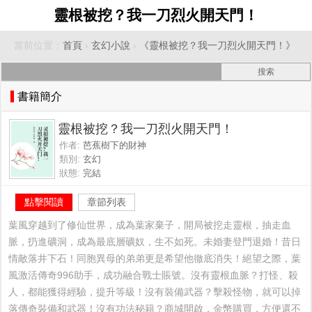
靈根被挖？我一刀烈火開天門！
當前位置：
首頁
›
玄幻小說
›
《靈根被挖？我一刀烈火開天門！》
書籍簡介
靈根被挖？我一刀烈火開天門！
作者:
芭蕉樹下的財神
類別:
玄幻
狀態:
完結
點擊閱讀
章節列表
葉風穿越到了修仙世界，成為葉家棄子，開局被挖走靈根，抽走血
脈，扔進礦洞，成為最底層礦奴，生不如死。未婚妻登門退婚！昔日
情敵落井下石！同胞異母的弟弟更是希望他徹底消失！絕望之際，葉
風激活傳奇996助手，成功融合戰士賬號。沒有靈根血脈？打怪、殺
人，都能獲得經驗，提升等級！沒有裝備武器？擊殺怪物，就可以掉
落傳奇裝備和武器！沒有功法秘籍？商城開啟，金幣購買，方便還不