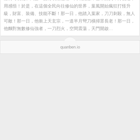
用感悟！於是，在這個全民向往修仙的世界，葉風開始瘋狂打怪升
級，財富、裝備、技能不斷！那一日，他踏入葉家，刀刀刺殺，無人
可敵！那一日，他衝上天玄宗，一道半月彎刀橫掃眾長老！那一日，
他麵對無數修仙強者，一刀烈火，空間震蕩，天門開啟…
quanben.io