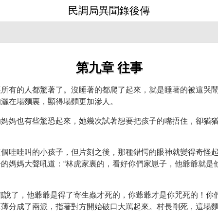
民調局異聞錄後傳
第九章 往事
裏所有的人都驚著了。沒睡著的都爬了起來，就是睡著的被這哭
的灑在場麵裏，顯得場麵更加滲人。
媽媽也有些驚恐起來，她幾次試著想要把孩子的嘴捂住，卻猶猶
這個哇哇叫的小孩子，但片刻之後，那種錯愕的眼神就變得奇怪
的媽媽大聲吼道：“林虎家裏的，看好你們家崽子，他爺爺就是
都說了，他爺爺是得了寄生蟲才死的，你爺爺才是你咒死的！你
厚薄分成了兩派，指著對方開始破口大罵起來。村長剛死，這場