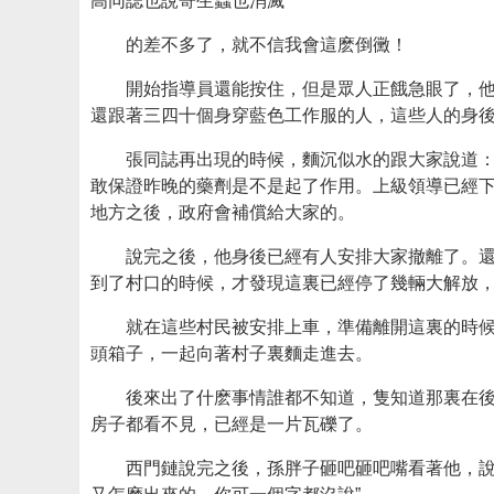
高同誌也說寄生蟲也消滅
的差不多了，就不信我會這麽倒黴！
開始指導員還能按住，但是眾人正餓急眼了，
還跟著三四十個身穿藍色工作服的人，這些人的身
張同誌再出現的時候，麵沉似水的跟大家說道：
敢保證昨晚的藥劑是不是起了作用。上級領導已經
地方之後，政府會補償給大家的。
說完之後，他身後已經有人安排大家撤離了。
到了村口的時候，才發現這裏已經停了幾輛大解放
就在這些村民被安排上車，準備離開這裏的時
頭箱子，一起向著村子裏麵走進去。
後來出了什麽事情誰都不知道，隻知道那裏在
房子都看不見，已經是一片瓦礫了。
西門鏈說完之後，孫胖子砸吧砸吧嘴看著他，說