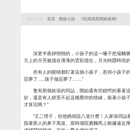
當前位置：
首頁
›
懸疑小說
›
《民調局異聞錄後傳》
深更半夜靜悄悄的，小孩子的這一嗓子把場麵
天上的月亮被擋在薄薄的雲彩擋住，月光時隱時現
所有人的眼睛都盯著這個小孩子，惹得小孩子的
惡夢了…..孩子做惡夢了……”
隻有那個姓張的同誌，開始還有些錯愕的看著
於，還是有人經受不起這種壓抑的情緒，衝著小孩子
才算完嗎？”
“王二愣子，你他媽胡說八道什麽！人家張同誌
指著那人的鼻子罵道。當時場院裏麵馬上根據遠近