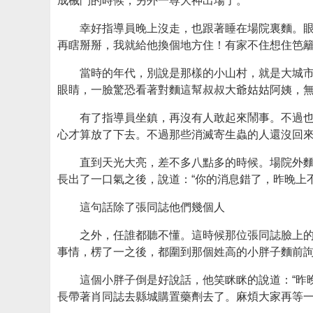
成械鬥的時候，另外一尊大神出場了。
幸好指導員晚上沒走，也跟著睡在場院裏麵。眼
再瞎掰掰，我就給他換個地方住！有家不住想住笆籬
當時的年代，別說是那樣的小山村，就是大城
眼睛，一臉驚恐看著對麵這幫叔叔大爺姑姑阿姨，
有了指導員坐鎮，再沒有人敢起來鬧事。不過
心才算放了下去。不過那些消滅寄生蟲的人還沒回
直到天光大亮，差不多八點多的時候。場院外
長出了一口氣之後，說道：“你的消息錯了，昨晚上
這句話除了張同誌他們幾個人
之外，任誰都聽不懂。這時候那位張同誌臉上
事情，楞了一之後，都圍到那個姓高的小胖子麵前
這個小胖子倒是好說話，他笑眯眯的說道：“昨
長帶著肖同誌去縣城購置藥劑去了。麻煩大家再等一