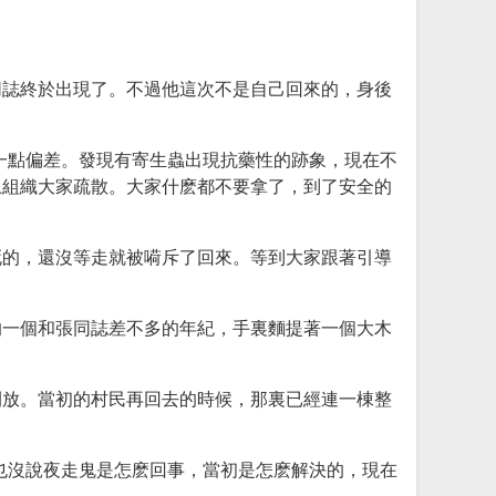
同誌終於出現了。不過他這次不是自己回來的，身後
一點偏差。發現有寄生蟲出現抗藥性的跡象，現在不
上組織大家疏散。大家什麽都不要拿了，到了安全的
死的，還沒等走就被嗬斥了回來。等到大家跟著引導
的一個和張同誌差不多的年紀，手裏麵提著一個大木
開放。當初的村民再回去的時候，那裏已經連一棟整
也沒說夜走鬼是怎麽回事，當初是怎麽解決的，現在