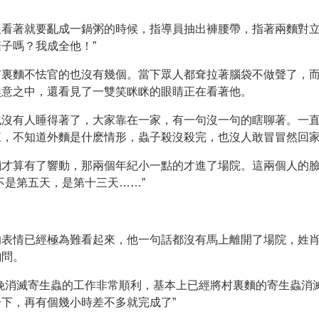
看著就要亂成一鍋粥的時候，指導員抽出褲腰帶，指著兩麵對立
子嗎？我成全他！”
市裏麵不怯官的也沒有幾個。當下眾人都耷拉著腦袋不做聲了，
無意之中，還看見了一雙笑眯眯的眼睛正在看著他。
也沒有人睡得著了，大家靠在一家，有一句沒一句的瞎聊著。一
來，不知道外麵是什麽情形，蟲子殺沒殺完，也沒人敢冒冒然回
麵才算有了響動，那兩個年紀小一點的才進了場院。這兩個人的
不是第五天，是第十三天……”
的表情已經極為難看起來，他一句話都沒有馬上離開了場院，姓
詢問。
晚消滅寄生蟲的工作非常順利，基本上已經將村裏麵的寄生蟲消
下，再有個幾小時差不多就完成了”