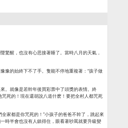
鬧聲驚醒，也沒有心思接著睡了。當時八月的天氣，
豫豫的始終下不了手。隻能不停地重複著：“孩子做
起來。就像是若幹年後買彩票中了頭獎的表情。終
他咒死的！現在還胡說八道什麽！要把全村人都咒死
們全家都是你咒死的！”小孩子的爸爸不幹了，跳起來
麵一時半會也沒有人鎮得住，眼看著吵罵就要升級變