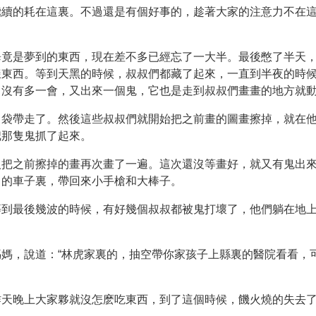
繼續的耗在這裏。不過還是有個好事的，趁著大家的注意力不在
竟是夢到的東西，現在差不多已經忘了一大半。最後憋了半天，
樣東西。等到天黑的時候，叔叔們都藏了起來，一直到半夜的時
。沒有多一會，又出來一個鬼，它也是走到叔叔們畫畫的地方就
口袋帶走了。然後這些叔叔們就開始把之前畫的圖畫擦掉，就在
把那隻鬼抓了起來。
人把之前擦掉的畫再次畫了一遍。這次還沒等畫好，就又有鬼出
口的車子裏，帶回來小手槍和大棒子。
等到最後幾波的時候，有好幾個叔叔都被鬼打壞了，他們躺在地
媽，說道：“林虎家裏的，抽空帶你家孩子上縣裏的醫院看看，
昨天晚上大家夥就沒怎麽吃東西，到了這個時候，饑火燒的失去