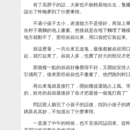
有了高胖子的話，大家也不敢輕易地出去，隻
說出了昨晚夢到了什麽事情。
不過小孩子太小，表達能力不是很好，再加上畢
在村子裏麵的地上畫畫。然後就是在地下麵埋了幾
地方就動不了。那些叔叔出來，用口袋把它裝起來
就這麽著，一共出來五波鬼，最後都被叔叔用
起，就打起來了。叔叔人多，也費了好大的勁兒才
那個瘦一點的叔叔好像覺得不好，又開始安排
它捅死了。後來那些叔叔也不畫畫了。他們跑到村
再出來鬼就直接打了，開始幾波還能占上風。
的，姓肖的叔叔最後拚了命才把最後一個鬼打跑了”
問話那人聽完了小孩子的話後，找到小孩子的媽
媽莫名其妙，不知道出了什麽事情。
一直過了中午的時候，也不見張同誌回來。從