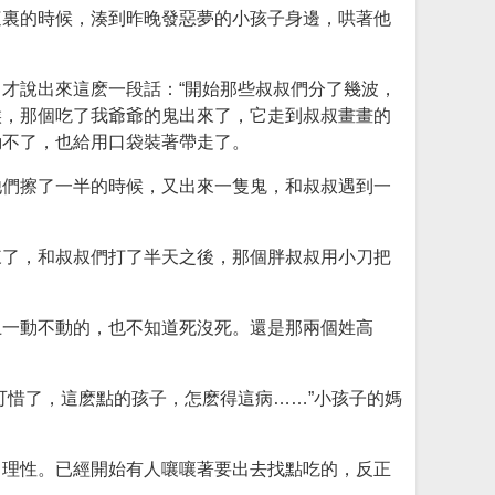
這裏的時候，湊到昨晚發惡夢的小孩子身邊，哄著他
才說出來這麽一段話：“開始那些叔叔們分了幾波，
候，那個吃了我爺爺的鬼出來了，它走到叔叔畫畫的
動不了，也給用口袋裝著帶走了。
他們擦了一半的時候，又出來一隻鬼，和叔叔遇到一
來了，和叔叔們打了半天之後，那個胖叔叔用小刀把
上一動不動的，也不知道死沒死。還是那兩個姓高
可惜了，這麽點的孩子，怎麽得這病……”小孩子的媽
了理性。已經開始有人嚷嚷著要出去找點吃的，反正