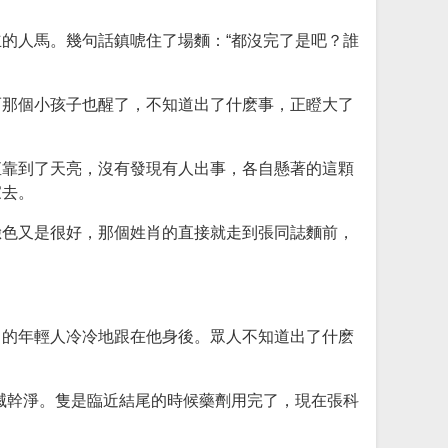
的人馬。幾句話鎮唬住了場麵：“都沒完了是吧？誰
而那個小孩子也醒了，不知道出了什麽事，正瞪大了
直靠到了天亮，沒有發現有人出事，各自懸著的這顆
家去。
臉色又是很好，那個姓肖的直接就走到張同誌麵前，
肖的年輕人冷冷地跟在他身後。眾人不知道出了什麽
滅幹淨。隻是臨近結尾的時候藥劑用完了，現在張科