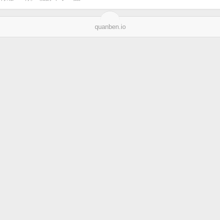
quanben.io