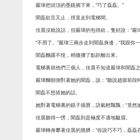
嚴瑋把頭頂的墨鏡摘下來，“巧了磊磊。”
聞磊欲言又止，徑直走到電梯間。
佳晨沒敢說話，但嚴瑋的包得給，隻好說：“嚴
“不用了。”嚴瑋三兩步走到聞磊身邊，“我跟你一
聞磊麵露不悅，稍微挪了點距離出來。
電梯裏就他們三個人，佳晨不知道嚴瑋和聞磊
嚴瑋麵朝側對著她的聞磊，說：“聽說趙塬前段
聞磊不想搭她的話。
她對著電梯裏的鏡子描唇，語氣輕飄飄：“竟然
佳晨聽得一愣，聞磊則是極度不適地皺眉。
嚴瑋轉身攀著佳晨的胳膊：“你說巧不巧，磊磊