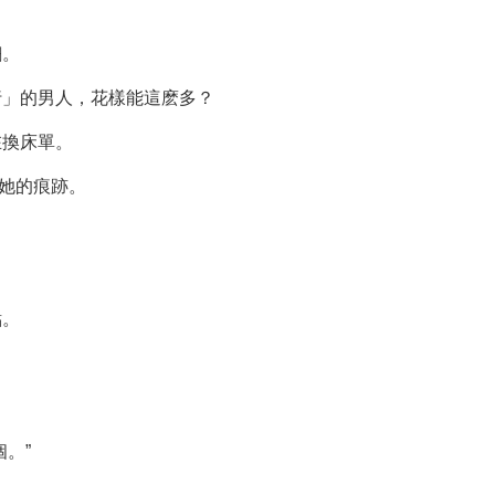
翻。
行」的男人，花樣能這麽多？
在換床單。
是她的痕跡。
點。
。”