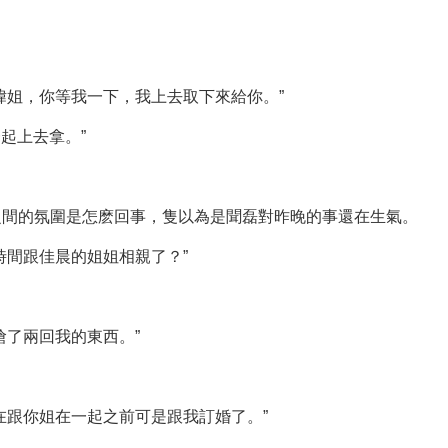
瑋姐，你等我一下，我上去取下來給你。”
起上去拿。”
之間的氛圍是怎麽回事，隻以為是聞磊對昨晚的事還在生氣。
時間跟佳晨的姐姐相親了？”
搶了兩回我的東西。”
在跟你姐在一起之前可是跟我訂婚了。”