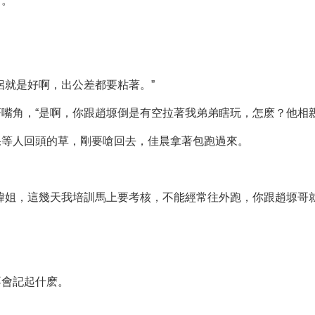
口。
侶就是好啊，出公差都要粘著。”
嘴角，“是啊，你跟趙塬倒是有空拉著我弟弟瞎玩，怎麽？他相親
棵等人回頭的草，剛要嗆回去，佳晨拿著包跑過來。
瑋姐，這幾天我培訓馬上要考核，不能經常往外跑，你跟趙塬哥就
不會記起什麽。