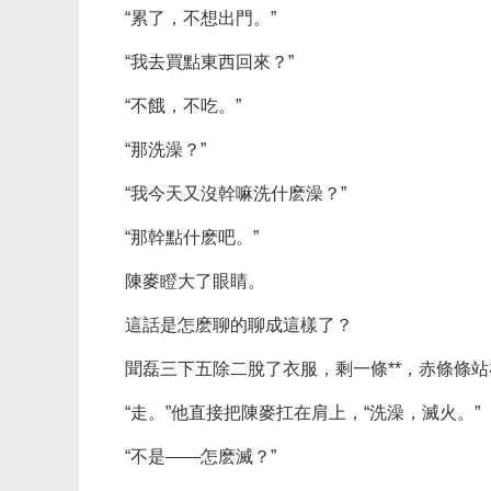
“累了，不想出門。”
“我去買點東西回來？”
“不餓，不吃。”
“那洗澡？”
“我今天又沒幹嘛洗什麽澡？”
“那幹點什麽吧。”
陳麥瞪大了眼睛。
這話是怎麽聊的聊成這樣了？
聞磊三下五除二脫了衣服，剩一條**，赤條條
“走。”他直接把陳麥扛在肩上，“洗澡，滅火。”
“不是——怎麽滅？”