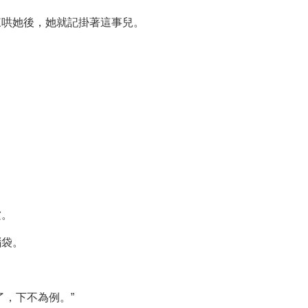
來哄她後，她就記掛著這事兒。
。
虛。
腦袋。
了，下不為例。”