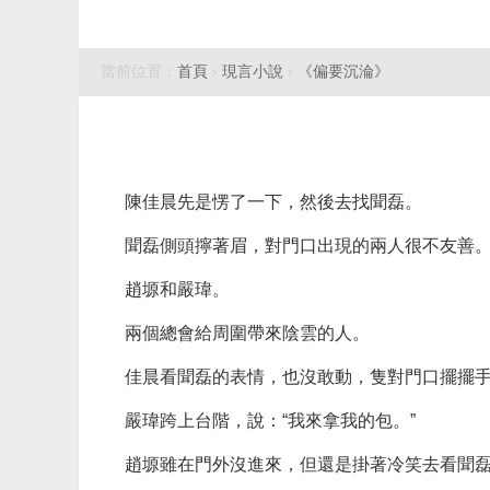
當前位置：
首頁
›
現言小說
›
《偏要沉淪》
陳佳晨先是愣了一下，然後去找聞磊。
聞磊側頭擰著眉，對門口出現的兩人很不友善
趙塬和嚴瑋。
兩個總會給周圍帶來陰雲的人。
佳晨看聞磊的表情，也沒敢動，隻對門口擺擺
嚴瑋跨上台階，說：“我來拿我的包。”
趙塬雖在門外沒進來，但還是掛著冷笑去看聞