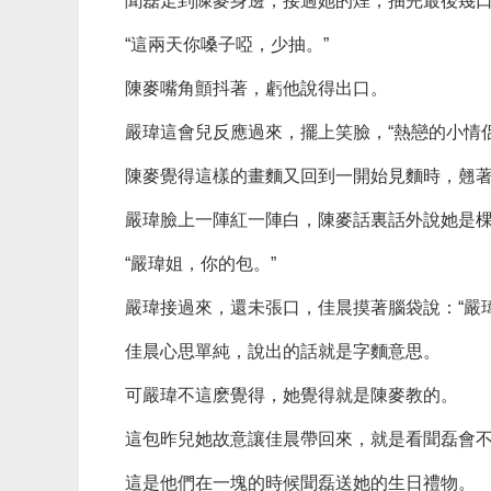
聞磊走到陳麥身邊，接過她的煙，抽完最後幾
“這兩天你嗓子啞，少抽。”
陳麥嘴角顫抖著，虧他說得出口。
嚴瑋這會兒反應過來，擺上笑臉，“熱戀的小情
陳麥覺得這樣的畫麵又回到一開始見麵時，翹著
嚴瑋臉上一陣紅一陣白，陳麥話裏話外說她是
“嚴瑋姐，你的包。”
嚴瑋接過來，還未張口，佳晨摸著腦袋說：“嚴
佳晨心思單純，說出的話就是字麵意思。
可嚴瑋不這麽覺得，她覺得就是陳麥教的。
這包昨兒她故意讓佳晨帶回來，就是看聞磊會
這是他們在一塊的時候聞磊送她的生日禮物。