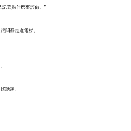
己記著點什麽事該做。”
，跟聞磊走進電梯。
裏。
的找話題。