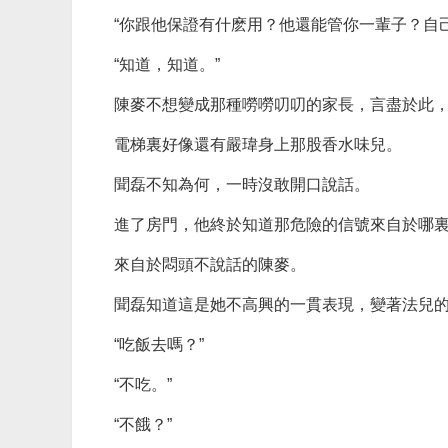
“你跟他保證有什麽用？他還能管你一輩子？自
“知道，知道。”
陳麥不想變成那種嘮嘮叨叨的家長，言盡於此
電梯裏好像還有嚴瑋身上那股香水味兒。
聞磊不知為何，一時沒敢開口說話。
進了房門，他終於知道那危險的信號來自於哪
來自於悶頭不說話的陳麥。
聞磊知道這是她不高興的一貫表現，變著法兒
“吃飯去嗎？”
“不吃。”
“不餓？”