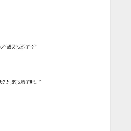
不成又找你了？”
先別來找我了吧。”