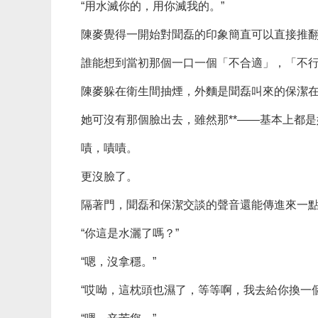
“用水滅你的，用你滅我的。”
陳麥覺得一開始對聞磊的印象簡直可以直接推
誰能想到當初那個一口一個「不合適」，「不
陳麥躲在衛生間抽煙，外麵是聞磊叫來的保潔
她可沒有那個臉出去，雖然那**——基本上都
嘖，嘖嘖。
更沒臉了。
隔著門，聞磊和保潔交談的聲音還能傳進來一
“你這是水灑了嗎？”
“嗯，沒拿穩。”
“哎呦，這枕頭也濕了，等等啊，我去給你換一個