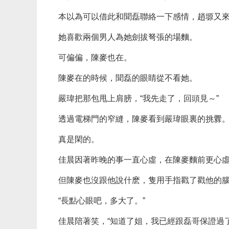
本以為可以借此和聞磊聯絡一下感情，趙塬又
她喜歡兩個男人為她劍拔弩張的場麵。
可偏偏，陳麥也在。
陳麥在的時候，聞磊的眼睛從不看她。
嚴瑋把那包甩上肩膀，“我先走了，回頭見～”
透過電梯門的窄縫，陳麥看到嚴瑋眼裏的挑釁
真是閑的。
佳晨因著昨晚的事一直心虛，在陳麥麵前更心
但陳麥也沒跟他說什麽，隻用手指戳了戳他的
“長點心眼吧，多大了。”
佳晨陪著笑，“知道了姐，我已經跟磊哥保證過