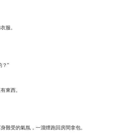
的衣服。
？”
上有東西。
渾身難受的氣氛，一溜煙跑回房間拿包。