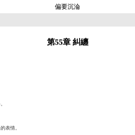
偏要沉淪
第55章 糾纏
。
手。
磊的表情。