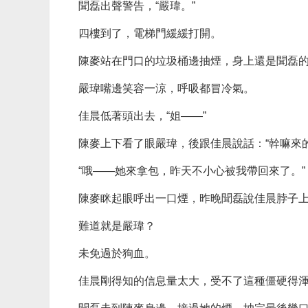
聞磊出聲警告，“嚴瑋。”
四樓到了，電梯門緩緩打開。
陳麥站在門口的垃圾桶邊抽煙，身上還是聞磊
嚴瑋嘴邊笑容一涼，呼吸都冒冷氣。
佳晨低著頭出去，“姐——”
陳麥上下看了眼嚴瑋，後跟佳晨說話：“幹嘛來的
“哦——她來拿包，昨天不小心被我帶回來了。”
陳麥眯起眼呼出一口煙，昨晚聞磊說佳晨脖子
難道就是嚴瑋？
未免過於狗血。
佳晨剛得知的信息量太大，受不了這種僵硬得