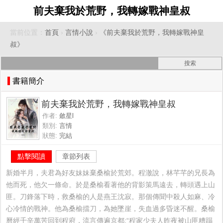
前夫棄我於荒野，我轉嫁戰神皇叔
當前位置：
首頁
›
言情小說
›
《前夫棄我於荒野，我轉嫁戰神皇
叔》
書籍簡介
前夫棄我於荒野，我轉嫁戰神皇叔
作者:
斂星l
類別:
言情
狀態:
完結
點擊閱讀
章節列表
新婚半月，夫君為好友妹妹棄桑榆於荒郊。程澈說，林芊芊的兄長為
他而死，他欠一條命。於是桑榆看著他的背影策馬遠去，轉頭遇上山
匪。刀鋒落下時，救桑榆的人是燕王沈寂。那個傳聞中殺人如麻、冷
心冷情的戰神。他為桑榆擋刀，為她墜崖，失血過多昏迷不醒。桑榆
曆經千辛萬苦回到程府，流言傳遍京都:“程家少夫人昨夜被山匪糟蹋