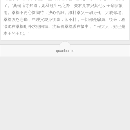
了。”桑榆這才知道，她曆經生死之際，夫君竟在與其他女子翻雲覆
雨。桑榆不再心懷期待，決心合離。誰料桑父一朝身死，大廈傾塌。
桑榆強忍悲痛，料理父親身後事，卻不料，一切都是騙局。後來，程
澈跪在桑榆府外求她回頭。沈寂將桑榆護在懷中，＂程大人，她已是
本王的王妃。”
quanben.io