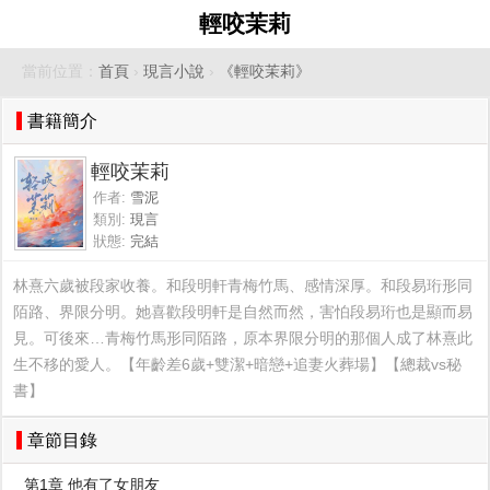
輕咬茉莉
當前位置：
首頁
›
現言小說
›
《輕咬茉莉》
書籍簡介
輕咬茉莉
作者:
雪泥
類別:
現言
狀態:
完結
林熹六歲被段家收養。和段明軒青梅竹馬、感情深厚。和段易珩形同
陌路、界限分明。她喜歡段明軒是自然而然，害怕段易珩也是顯而易
見。可後來…青梅竹馬形同陌路，原本界限分明的那個人成了林熹此
生不移的愛人。【年齡差6歲+雙潔+暗戀+追妻火葬場】【總裁vs秘
書】
章節目錄
第1章 他有了女朋友