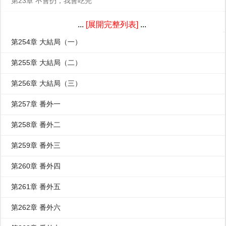
第23章 不會扔，我會吃完
第24章 你在接近小熹
...
[展開完整列表]
...
第254章 大結局（一）
第255章 大結局（二）
第256章 大結局（三）
第257章 番外一
第258章 番外二
第259章 番外三
第260章 番外四
第261章 番外五
第262章 番外六