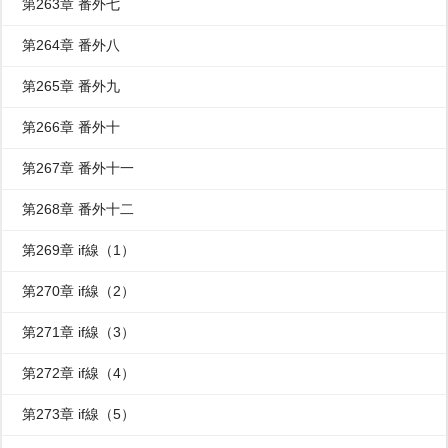
第263章 番外七
第264章 番外八
第265章 番外九
第266章 番外十
第267章 番外十一
第268章 番外十二
第269章 if線（1）
第270章 if線（2）
第271章 if線（3）
第272章 if線（4）
第273章 if線（5）