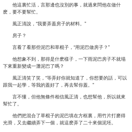
他這裏忙活，言那邊也沒別的事，就過來問他在做什
麽，要不要幫忙。
風正清說，“我要弄蓋房子的材料。”
房子？
言看了看那些泥巴和草棍子，“用泥巴做房子？”
他想象不到，那得是什麽樣子，一下雨泥巴房子不就塌
下來重新變成一灘泥巴了嗎？
風正清笑了笑，“等弄好你就知道了，你想要的話，可以
跟我一起學，等我的蓋好了，再去幫你蓋。”
言不懂，但他無條件相信風正清，也想幫他，所以就來
幫忙了。
他們把混合了草棍子的泥巴填在方框裏，用竹片打磨得
光滑，又去繼續弄下一個，就這麽弄了二十來個泥坯。