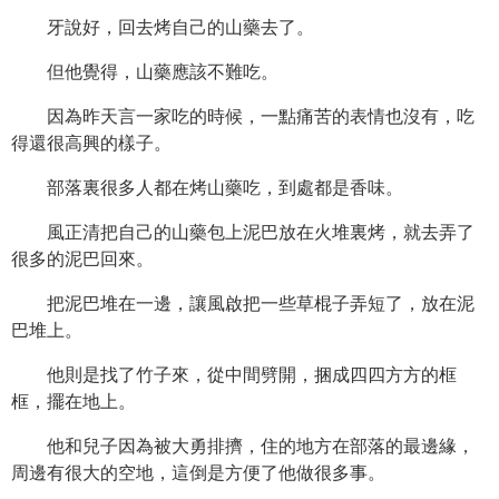
牙說好，回去烤自己的山藥去了。
但他覺得，山藥應該不難吃。
因為昨天言一家吃的時候，一點痛苦的表情也沒有，吃
得還很高興的樣子。
部落裏很多人都在烤山藥吃，到處都是香味。
風正清把自己的山藥包上泥巴放在火堆裏烤，就去弄了
很多的泥巴回來。
把泥巴堆在一邊，讓風啟把一些草棍子弄短了，放在泥
巴堆上。
他則是找了竹子來，從中間劈開，捆成四四方方的框
框，擺在地上。
他和兒子因為被大勇排擠，住的地方在部落的最邊緣，
周邊有很大的空地，這倒是方便了他做很多事。