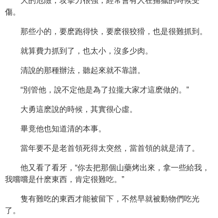
大的危險，攻擊力很強，經常會有人在捕獵的時候受
傷。
那些小的，要麽跑得快，要麽很狡猾，也是很難抓到。
就算費力抓到了，也太小，沒多少肉。
清說的那種辦法，聽起來就不靠譜。
“別管他，說不定他是為了拉攏大家才這麽做的。”
大勇這麽說的時候，其實很心虛。
畢竟他也知道清的本事。
當年要不是老首領死得太突然，當首領的就是清了。
他又看了看牙，“你去把那個山藥烤出來，拿一些給我，
我嚐嚐是什麽東西，肯定很難吃。”
隻有難吃的東西才能被留下，不然早就被動物們吃光
了。