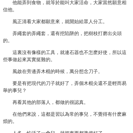
他能弄到食物，就等於能叫大家活命，大家當然願意相
信他。
風正清看大家都願意來，就開始給眾人分工。
弄繩套的弄繩套，還有挖陷阱的，把樹枝打磨出尖頭
的。
這裏沒有像樣的工具，就連石器也不怎麽好使，所以這
些事做起來其實挺難的。
風啟在旁邊弄木棍的時候，萬分想念刀子。
要是有把現代的刀子就好了，弄個木棍尖還不是輕而易
舉的事兒？
再看其他的部落人，都做的很認真。
在他們來說，這都是習以為常的事兒，不覺得有什麽麻
煩的。