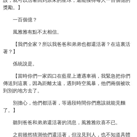
設，就可以活著回到原來的星球，還能獲得每人一百個億的
獎勵。】
一百個億？
風雅雅有點不太相信。
【我們全家？所以我爸爸和弟弟也都還活著？在這裏活
著？】
係統說是。
【當時你們一家四口在藍星上遭遇車禍，我緊急把你們
傳送到這裏，因為距離太遠，遇到時空風暴，他們兩個被吹
到別的地方去了。
別擔心，他們都活著，等過段時間你們應該就能見麵
了。】
聽到爸爸和弟弟還活著的消息，風雅雅欣喜不已。
之前雖然猜測他們還活著，但沒見到人，也不知道具體