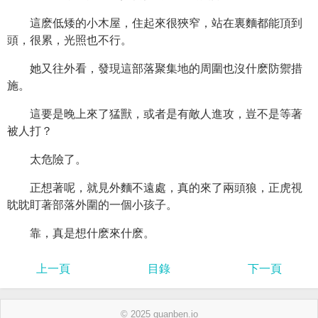
這麽低矮的小木屋，住起來很狹窄，站在裏麵都能頂到
頭，很累，光照也不行。
她又往外看，發現這部落聚集地的周圍也沒什麽防禦措
施。
這要是晚上來了猛獸，或者是有敵人進攻，豈不是等著
被人打？
太危險了。
正想著呢，就見外麵不遠處，真的來了兩頭狼，正虎視
眈眈盯著部落外圍的一個小孩子。
靠，真是想什麽來什麽。
上一頁
目錄
下一頁
© 2025 quanben.io