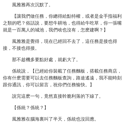
風雅雅再次沉默了。
【讓我們做任務，你總得給點特權，或者是金手指福利
之類的吧？俗話說，要想牛耕地，也得給牛吃草，你一張嘴
就是一百萬人的城池，我們啥也沒有，怎麽建啊？】
風雅雅是覺得，現在已經回不去了，這任務是接也得
接，不接也得接。
那不趁機多要點好處，就虧大了。
係統說，【已經給你裝載了任務麵板，搭載任務商店，
你有什麽需要可以去任務麵板查詢，路途遙遠，我不能時刻
跟你通訊，你可以留言，祝你們任務愉快。】
說完這麽一句，竟然直接幹脆利落的下線了。
【係統？係統？】
風雅雅在腦海裏叫了半天，係統也沒回應。