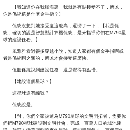
【我知道你在我腦海裏，我就是有點接受不了，所以，
你是係統還是什麽金手指？】
係統沒想到她接受度這麽高，還愣了一下，【我是係
統，確切的說是智慧型計算機係統，是來指導你們在M790星
球的建設任務。】
風雅雅看過很多穿越小說，知道人家都有個金手指啊或
者是係統啊之類的，所以才會接受這麽快。
但聽係統說到建設任務，還是覺得有點懵。
【建設這個星球？】
這星球還有編號？
係統說是。
【對，你們全家被選為M790星球的文明開拓者，隻要你
們把M790星球建設到文明社會，完成一百萬人口的城池建