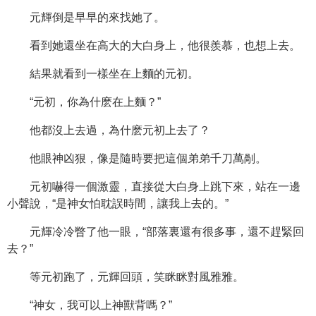
元輝倒是早早的來找她了。
看到她還坐在高大的大白身上，他很羨慕，也想上去。
結果就看到一樣坐在上麵的元初。
“元初，你為什麽在上麵？”
他都沒上去過，為什麽元初上去了？
他眼神凶狠，像是隨時要把這個弟弟千刀萬剮。
元初嚇得一個激靈，直接從大白身上跳下來，站在一邊
小聲說，“是神女怕耽誤時間，讓我上去的。”
元輝冷冷瞥了他一眼，“部落裏還有很多事，還不趕緊回
去？”
等元初跑了，元輝回頭，笑眯眯對風雅雅。
“神女，我可以上神獸背嗎？”