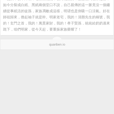
如今分裂成白紙、黑紙兩個堂口不說，自己親傳的這一脈竟沒一個繼
續從事紙活的徒孫，家族凋敝成這樣，明珺也是倒吸一口涼氣。好在
師祖歸來，擼起袖子就是幹。明家老宅，我的！清懸先生的稱號，我
的！玄門之首，我的！萬貫家財，我的！孝子賢孫，統統給奶奶過來
跪下，咱們明家，從今天起，要重振家族榮耀了！
quanben.io