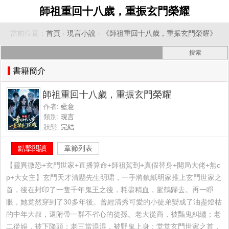
師祖重回十八歲，重振玄門榮耀
當前位置：
首頁
›
現言小說
›
《師祖重回十八歲，重振玄門榮耀》
書籍簡介
師祖重回十八歲，重振玄門榮耀
作者:
藍意
類別:
現言
狀態:
完結
點擊閱讀
章節列表
【靈異微恐+玄門世家+直播算命+師祖駕到+真假替身+開局大佬+無c
p+大女主】玄門天才清懸先生明珺，一手將鎮紙明家推上玄門世家之
首，後在封印了一隻千年鬼王之後，耗盡精血，駕鶴歸去。再一睜
眼，她竟然穿到了30多年後。曾經清秀可愛的小徒弟變成了油盡燈枯
的中年大叔，還附帶一群不省心的徒孫。老大從商，被豔鬼糾纏；老
二從娛，被下降頭；老三當混混，被野鬼上身；堂堂玄門世家之首，