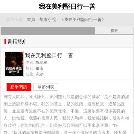
我在美利堅日行一善
當前位置：
首頁
›
都市小說
›
《我在美利堅日行一善》
書籍簡介
我在美利堅日行一善
作者:
醜烏鴉
類別:
都市
狀態:
完結
點擊閱讀
章節列表
總有人問我，陳凡陳凡，美利堅到底是個怎樣的國家，是不是真的如
網上所說那樣不堪。我的回答是，是的沒錯，這裏槍支，違禁品泛
濫，並且還有無處不在的詭異怪物。不過，這裏依舊有很多善良的
人，比如我。我關心底層人民，我與人和善，我仗義疏財，我沒有種
族歧視，你能夠想到的一切美好形容詞都可以用來形容我。“咚
咚。”陳凡的車窗被從外麵敲響，是一個不懷好意的流浪者。陳凡帶