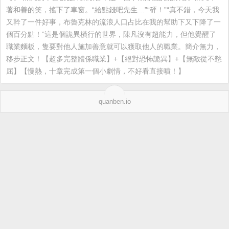
著和善的笑，搖下了車窗。“給點錢吧先生…”“砰！”“真不錯，今天我
又幹了一件好事，布魯克林的流浪人口占比在我的幫助下又下降了一
個百分點！”這是個詭異橫行的世界，陳凡沒有超能力，但他覺醒了
職業麵板，隻要對他人施加善意就可以獲取他人的職業。簡介無力，
移步正文！【超多完整體係職業】+【絕對恐怖詭異】+【無敵從不憋
屈】【慢熱，十章完成第一個小劇情，不好看直接噴！】
quanben.io