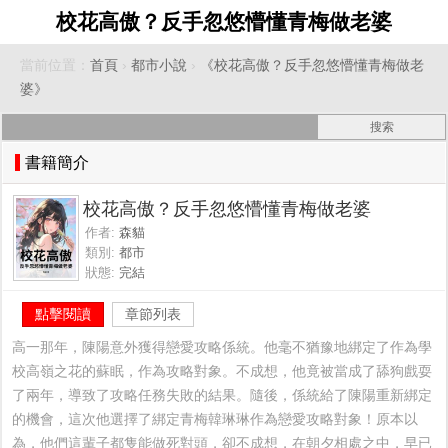
校花高傲？反手忽悠懵懂青梅做老婆
當前位置：
首頁
›
都市小說
›
《校花高傲？反手忽悠懵懂青梅做老
婆》
書籍簡介
校花高傲？反手忽悠懵懂青梅做老婆
作者:
森貓
類別:
都市
狀態:
完結
點擊閱讀
章節列表
高一那年，陳陽意外獲得戀愛攻略係統。他毫不猶豫地綁定了作為學
校高嶺之花的蘇眠，作為攻略對象。不成想，他竟被當成了舔狗戲耍
了兩年，導致了攻略任務失敗的結果。隨後，係統給了陳陽重新綁定
的機會，這次他選擇了綁定青梅韓琳琳作為戀愛攻略對象！原本以
為，他們這輩子都隻能做死對頭，卻不成想，在朝夕相處之中，早已