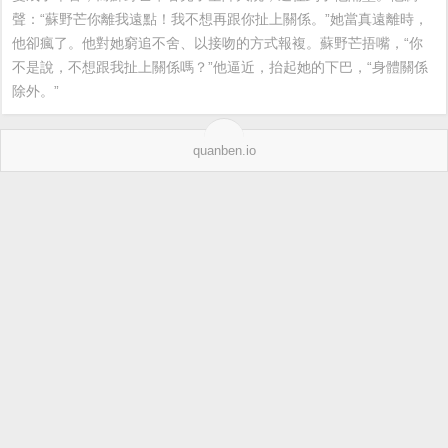
聲：“蘇野芒你離我遠點！我不想再跟你扯上關係。”她當真遠離時，
他卻瘋了。他對她窮追不舍、以接吻的方式報複。蘇野芒捂嘴，“你
不是說，不想跟我扯上關係嗎？”他逼近，抬起她的下巴，“身體關係
除外。”
quanben.io