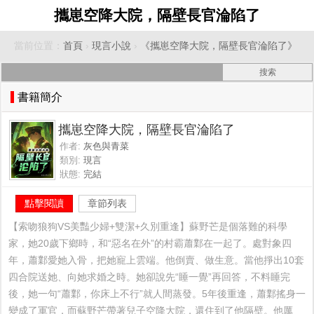
攜崽空降大院，隔壁長官淪陷了
當前位置：
首頁
›
現言小說
›
《攜崽空降大院，隔壁長官淪陷了》
書籍簡介
攜崽空降大院，隔壁長官淪陷了
作者:
灰色與青菜
類別:
現言
狀態:
完結
點擊閱讀
章節列表
【索吻狼狗VS美豔少婦+雙潔+久別重逢】蘇野芒是個落難的科學
家，她20歲下鄉時，和“惡名在外”的村霸蕭鄴在一起了。處對象四
年，蕭鄴愛她入骨，把她寵上雲端。他倒賣、做生意。當他掙出10套
四合院送她、向她求婚之時。她卻說先“睡一覺”再回答，不料睡完
後，她一句“蕭鄴，你床上不行”就人間蒸發。5年後重逢，蕭鄴搖身一
變成了軍官，而蘇野芒帶著兒子空降大院，還住到了他隔壁。他厲