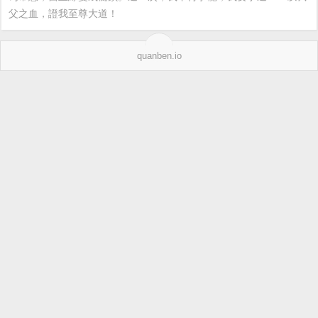
父之血，證我至尊大道！
quanben.io