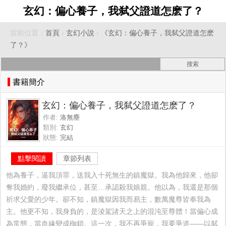
玄幻：偏心養子，我弑父證道怎麽了？
當前位置：
首頁
›
玄幻小說
›
《玄幻：偏心養子，我弑父證道怎麽
了？》
書籍簡介
玄幻：偏心養子，我弑父證道怎麽了？
作者:
洛無塵
類別:
玄幻
狀態:
完結
點擊閱讀
章節列表
他為養子，逼我頂罪，送我入十死無生的鎮魔獄。我為他歸來，他卻
奪我婚約，廢我繼承位，甚至…承認殺我娘親。他以為，我還是那個
祈求父愛的少年。卻不知，鎮魔獄因我而易主，數萬魔尊皆奉我為
主。他更不知，我身負的，是淩駕諸天之上的混沌至尊體！當偏心成
為常態，當血緣變成枷鎖。這一次，我不再爭寵，我要爭道——以弑