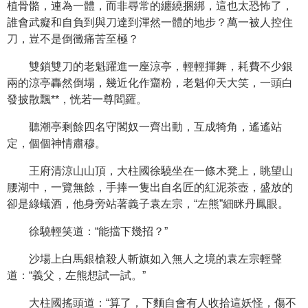
植骨骼，連為一體，而非尋常的纏繞捆綁，這也太恐怖了，
誰會武癡和自負到與刀達到渾然一體的地步？萬一被人控住
刀，豈不是倒黴痛苦至極？
雙鎖雙刀的老魁躍進一座涼亭，輕輕揮舞，耗費不少銀
兩的涼亭轟然倒塌，幾近化作齏粉，老魁仰天大笑，一頭白
發披散飄**，恍若一尊閻羅。
聽潮亭剩餘四名守閣奴一齊出動，互成犄角，遙遙站
定，個個神情肅穆。
王府清涼山山頂，大柱國徐驍坐在一條木凳上，眺望山
腰湖中，一覽無餘，手捧一隻出自名匠的紅泥茶壺，盛放的
卻是綠蟻酒，他身旁站著義子袁左宗，“左熊”細眯丹鳳眼。
徐驍輕笑道：“能擋下幾招？”
沙場上白馬銀槍殺人斬旗如入無人之境的袁左宗輕聲
道：“義父，左熊想試一試。”
大柱國搖頭道：“算了，下麵自會有人收拾這妖怪，傷不