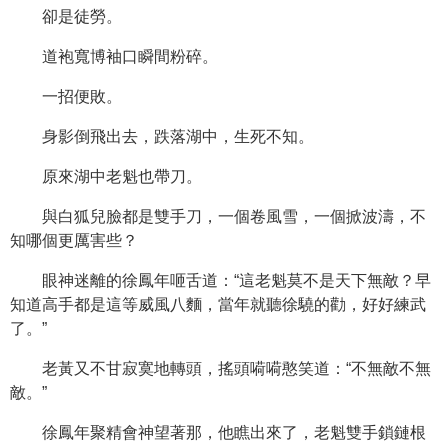
卻是徒勞。
道袍寬博袖口瞬間粉碎。
一招便敗。
身影倒飛出去，跌落湖中，生死不知。
原來湖中老魁也帶刀。
與白狐兒臉都是雙手刀，一個卷風雪，一個掀波濤，不
知哪個更厲害些？
眼神迷離的徐鳳年咂舌道：“這老魁莫不是天下無敵？早
知道高手都是這等威風八麵，當年就聽徐驍的勸，好好練武
了。”
老黃又不甘寂寞地轉頭，搖頭嗬嗬憨笑道：“不無敵不無
敵。”
徐鳳年聚精會神望著那，他瞧出來了，老魁雙手鎖鏈根