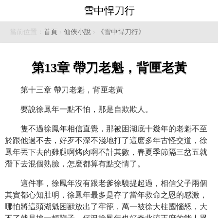
雪中悍刀行
當前位置：
首頁
›
仙俠小說
›
《雪中悍刀行》
第13章 帶刀老魁，背匣老黃
第十三章 帶刀老魁，背匣老黃
要說徐鳳年一點不怕，那是自欺欺人。
隻不過徐鳳年相信直覺，那被困湖底十幾年的老魁不至
於跟他過不去，好歹不深不淺地打了這麽多年古怪交道，徐
鳳年丟下去的雞腿啊烤肉啊不計其數，春夏季節隔三岔五就
潛下去混個熟臉，怎麽都算有點交情了。
這件事，徐鳳年沒有跟老爹徐驍提起過，相信父子兩個
其實都心知肚明，徐鳳年最多是存了當年救命之恩的感激，
哪怕將這頭湖魁困獸放出了牢籠，萬一被徐大柱國惱怒，大