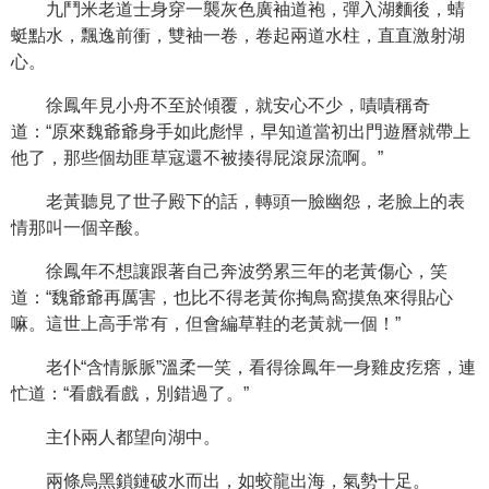
九鬥米老道士身穿一襲灰色廣袖道袍，彈入湖麵後，蜻
蜓點水，飄逸前衝，雙袖一卷，卷起兩道水柱，直直激射湖
心。
徐鳳年見小舟不至於傾覆，就安心不少，嘖嘖稱奇
道：“原來魏爺爺身手如此彪悍，早知道當初出門遊曆就帶上
他了，那些個劫匪草寇還不被揍得屁滾尿流啊。”
老黃聽見了世子殿下的話，轉頭一臉幽怨，老臉上的表
情那叫一個辛酸。
徐鳳年不想讓跟著自己奔波勞累三年的老黃傷心，笑
道：“魏爺爺再厲害，也比不得老黃你掏鳥窩摸魚來得貼心
嘛。這世上高手常有，但會編草鞋的老黃就一個！”
老仆“含情脈脈”溫柔一笑，看得徐鳳年一身雞皮疙瘩，連
忙道：“看戲看戲，別錯過了。”
主仆兩人都望向湖中。
兩條烏黑鎖鏈破水而出，如蛟龍出海，氣勢十足。