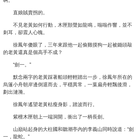
啊。
直娘賊賣拐的。
不見老黃如何行動，木匣顫聲如龍鳴，嗡嗡作響，並不
刺耳，卻震人心魄。
徐鳳年傻眼了，三年來跟他一起偷雞摸狗一起被鋤頭敲
的老黃還真是個高手不成？
“劍一。”
默念兩字的老黃踩著船頭輕輕踏出一步，徐鳳年所在的
烏篷小舟朝岸邊倒退而去，平穩異常，一葉扁舟輕飄後滑，
劃出漣漪。
徐鳳年遙望老黃枯瘦身影，踏波而行。
紫檀木匣朝上一端洞開，衝出了一柄長劍。
山巔站起身的大柱國和聽潮亭內的李義山同時說道：“劍
一，龍蛇。”