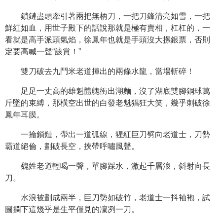
鎖鏈盡頭牽引著兩把無柄刀，一把刀鋒清亮如雪，一把
鮮紅如血，用世子殿下的話說那就是極有賣相，杠杠的，一
看就是高手派頭氣焰，徐鳳年也就是手頭沒大摞銀票，否則
定要高喊一聲“該賞！”
雙刀破去九鬥米老道揮出的兩條水龍，當場斬碎！
足足一丈高的雄魁體魄衝出湖麵，沒了湖底雙腳銅球萬
斤墜的束縛，那橫空出世的白發老魁猖狂大笑，幾乎刺破徐
鳳年耳膜。
一掄鎖鏈，帶出一道弧線，猩紅巨刀劈向老道士，刀勢
霸道絕倫，劃破長空，挾帶呼嘯風聲。
魏姓老道輕喝一聲，單腳踩水，激起千層浪，斜射向長
刀。
水浪被劃成兩半，巨刀勢如破竹，老道士一抖袖袍，試
圖攔下這幾乎是生平僅見的凜冽一刀。