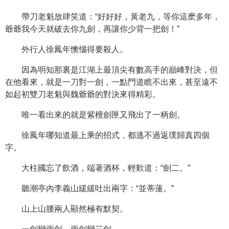
帶刀老魁放肆笑道：“好好好，黃老九，等你這麽多年，
爺爺我今天就破去你九劍，再讓你少背一把劍！”
外行人徐鳳年懊惱得要殺人。
因為明知那裏是江湖上最頂尖有數高手的巔峰對決，但
在他看來，就是一刀對一劍，一點門道瞧不出來，甚至遠不
如起初雙刀老魁與魏爺爺的對決來得精彩。
唯一看出來的就是紫檀劍匣又飛出了一柄劍。
徐鳳年哪知道最上乘的招式，都逃不過返璞歸真四個
字。
大柱國忘了飲酒，端著酒杯，輕歎道：“劍二。”
聽潮亭內李義山緩緩吐出兩字：“並蒂蓮。”
山上山腰兩人顯然極有默契。