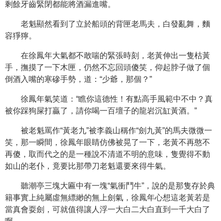
剩餘牙齒緊閉都能將酒漏進嘴。
老魁顯然看到了立於船頭的背匣老馬夫，白發亂舞，麵
容猙獰。
在徐鳳年大氣都不敢喘的緊張時刻，老黃伸出一隻枯黃
手，撫摸了一下木匣，仍然不忘回頭傻笑，仰起脖子做了個
倒酒入嘴的寒磣手勢，道：“少爺，那個？”
徐鳳年氣笑道：“瞧你這德性！有點高手風範中不中？真
被你踩狗屎打贏了，請你喝一百壇子的龍岩沉缸黃酒。”
被老魁罵作“黃老九”被李義山稱作“劍九黃”的馬夫微微一
笑，那一瞬間，徐鳳年眼睛仿佛被晃了一下，老黃不再憨不
再傻，取而代之的是一種說不清道不明的意味，隻覺得不動
如山的老仆，竟要比那帶刀老魁還要來得牛氣。
聽潮亭三塊大匾中有一塊“氣衝鬥牛”，說的是那隻存於典
籍事實上純屬虛無縹緲的無上劍氣，徐鳳年心想這老黃若是
當真會耍劍，可就值得讓人浮一大白二大白直到一千大白了