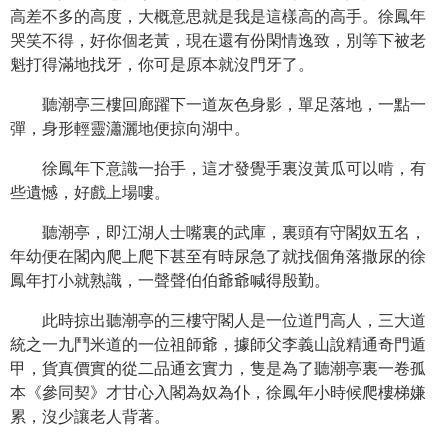
高差不多的高度，大概意思就是我是這樣高的高手。徐鳳年
哭笑不得，好你個老黃，現在還有份閑情逸致，別等下被老
魁打得滿地找牙，你可是原本就沒門牙了。
聽潮亭三樓回廊躍下一道灰色身影，單足落地，一點一
彈，身形輕靈瀟灑地便掠向湖中。
徐鳳年下意識一抬手，這才發覺手裏沒黃瓜可以啃，有
些遺憾，好戲上場嘍。
聽潮亭，即江湖人士嘴裏的武庫，裏頭有守閣奴五名，
年幼便在閣內爬上爬下甚至有時尿急了就找個角落撒尿的徐
鳳年打小就熟識，一聲聲伯伯爺爺喊得殷勤。
此時掠出聽潮亭的三樓守閣人是一位道門高人，三大道
統之一九鬥米道的一位祖師爺，據師父李義山說精通奇門遁
甲，貨真價實的從二品通玄實力，隻是為了聽潮亭裏一卷孤
本《參同契》才甘心入閣為奴為仆，徐鳳年小時候爬樓梯嫌
累，沒少讓老人背著。