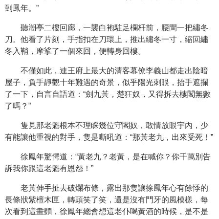
到鳳年。”
聽潮亭二樓回廊，一襲白袍駐足欄杆前，腰間一把繡冬
刀。他看了片刻，手指扣在刀環上，推出繡冬一寸，縮回繡
冬入鞘，摩挲了一個來回，便轉身回樓。
不僅如此，連王府上最大的清客幕僚李義山都走出陰暗
屋子，負手靜觀十年難遇的奇景，似乎陽光刺眼，抬手遮攔
了一下，自言自語道：“劍九黃，楚狂奴，又得拆去樓閣無數
了嗎？”
隻見那老魁根本不理睬幾位守閣奴，敢情放眼宇內，少
有能讓他重視的對手，隻是嘶吼道：“那黃老九，出來受死！”
徐鳳年驚愕道：“黃老九？老黃，是在喊你？你千萬別告
訴我你跟這老魁有恩怨！”
老黃伸手扯去破爛布條，露出那隻讓徐鳳年心有餘悸的
長條狀紫檀木匣，轉頭笑了笑，還是沒有門牙的風模樣，每
次看到這畫麵，徐鳳年總會想這老仆喝黃酒的時候，是不是