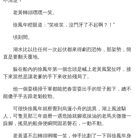
不清楚？”
老黃轉頭嘿嘿一笑。
徐鳳年瞪眼道：“笑啥笑，沒門牙了不起啊？！”
頃刻間。
湖水比以往任何一次起伏都來得劇烈恐怖，那架勢，簡
直是要翻天覆地。
躲在船內的徐鳳年第一個念頭是喊上老黃風緊扯呼，接
下來當然是讓老爹的手下來收拾殘局了。
他一個耍橫掃千軍都能把春雷耍出手的世子殿下，總不
能傻乎乎去跟老魁較勁。
可很快徐鳳年就察覺到烏篷小舟的詭異，湖上風波駭
人，可隻見那三年遊曆一遇危險就腳底抹油的老馬夫微微一
跺腳，搖晃的船身便瞬間固若磐石，一動不動。
老黃還不忘轉頭咧嘴一笑，伸手比劃了一下與徐鳳年身