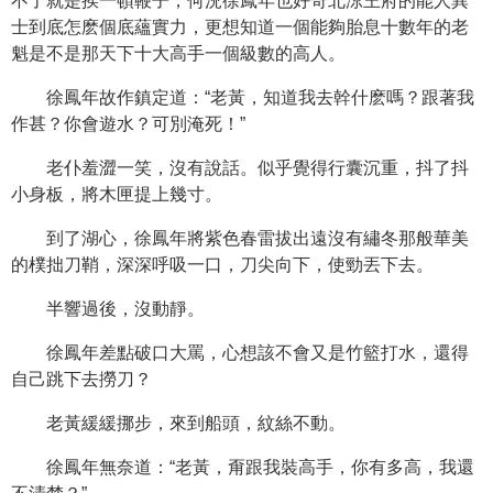
不了就是挨一頓鞭子，何況徐鳳年也好奇北涼王府的能人異
士到底怎麽個底蘊實力，更想知道一個能夠胎息十數年的老
魁是不是那天下十大高手一個級數的高人。
徐鳳年故作鎮定道：“老黃，知道我去幹什麽嗎？跟著我
作甚？你會遊水？可別淹死！”
老仆羞澀一笑，沒有說話。似乎覺得行囊沉重，抖了抖
小身板，將木匣提上幾寸。
到了湖心，徐鳳年將紫色春雷拔出遠沒有繡冬那般華美
的樸拙刀鞘，深深呼吸一口，刀尖向下，使勁丟下去。
半響過後，沒動靜。
徐鳳年差點破口大罵，心想該不會又是竹籃打水，還得
自己跳下去撈刀？
老黃緩緩挪步，來到船頭，紋絲不動。
徐鳳年無奈道：“老黃，甭跟我裝高手，你有多高，我還