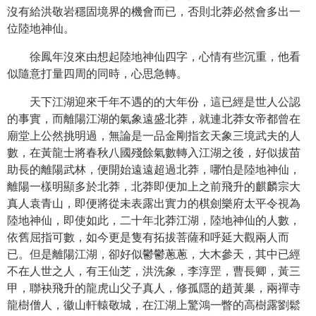
沒有給洪敬岩穩固境界的機會而已，否則北莽必然會多出一
位陸地神仙。
徐鳳年沒來由想起陸地神仙四字，心情有些沉重，他看
似隨意打量四周的同時，心思急轉。
天下江湖迎來千年不遇的的大年份，這已經是世人公認
的事實，而離陽江湖的氣象遠盛北莽，就連北莽女帝都曾在
廟堂上公然挑明過，無論是一品金剛指玄天象三境武夫的人
數，在黃龍士將春秋八國殘餘氣數轉入江湖之後，好似拔苗
助長的離陽武林，便開始遠遠超過北莽，哪怕是陸地神仙，
離陽一樣明顯多於北莽，北莽即便加上之前飛升的麒麟宗大
真人袁青山，即便將從未表露出實力的棋劍樂府太平令視為
陸地神仙，即使如此，二十年北莽江湖，陸地神仙的人數，
依舊屈指可數，如今更是隻有拓拔菩薩和呼延大觀兩人而
已。但是離陽江湖，卻好似鬱鬱蔥蔥，大木參天，其中已經
不在人世之人，有王仙芝，洪洗象，李淳罡，曹長卿，黃三
甲，聯袂飛升的龍虎山父子真人，修孤隱的趙黃巢，兩禪寺
龍樹僧人，徽山軒轅敬城，在江湖上驚鴻一瞥的高樹露劉鬆