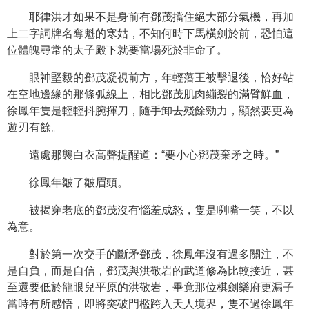
耶律洪才如果不是身前有鄧茂擋住絕大部分氣機，再加
上二字詞牌名奪魁的寒姑，不知何時下馬橫劍於前，恐怕這
位體魄尋常的太子殿下就要當場死於非命了。
眼神堅毅的鄧茂凝視前方，年輕藩王被擊退後，恰好站
在空地邊緣的那條弧線上，相比鄧茂肌肉繃裂的滿臂鮮血，
徐鳳年隻是輕輕抖腕揮刀，隨手卸去殘餘勁力，顯然要更為
遊刃有餘。
遠處那襲白衣高聲提醒道：“要小心鄧茂棄矛之時。”
徐鳳年皺了皺眉頭。
被揭穿老底的鄧茂沒有惱羞成怒，隻是咧嘴一笑，不以
為意。
對於第一次交手的斷矛鄧茂，徐鳳年沒有過多關注，不
是自負，而是自信，鄧茂與洪敬岩的武道修為比較接近，甚
至還要低於龍眼兒平原的洪敬岩，畢竟那位棋劍樂府更漏子
當時有所感悟，即將突破門檻跨入天人境界，隻不過徐鳳年