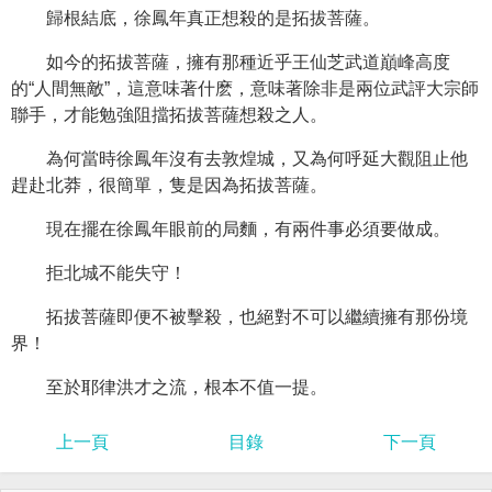
歸根結底，徐鳳年真正想殺的是拓拔菩薩。
如今的拓拔菩薩，擁有那種近乎王仙芝武道巔峰高度
的“人間無敵”，這意味著什麽，意味著除非是兩位武評大宗師
聯手，才能勉強阻擋拓拔菩薩想殺之人。
為何當時徐鳳年沒有去敦煌城，又為何呼延大觀阻止他
趕赴北莽，很簡單，隻是因為拓拔菩薩。
現在擺在徐鳳年眼前的局麵，有兩件事必須要做成。
拒北城不能失守！
拓拔菩薩即便不被擊殺，也絕對不可以繼續擁有那份境
界！
至於耶律洪才之流，根本不值一提。
上一頁
目錄
下一頁