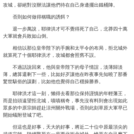
攻城，卻絕對沒辦法讓他們待在自己身邊擺出鐵桶陣。
否則如何做得稱職的誘餌？
退一步萬說，耶律洪才可不覺得死了自己，北莽四十萬
大軍就會兵敗如山倒。
相信以那位皇帝陛下的手腕和太平令的布局，拒北城外
就算死了十個耶律洪才，攻城都會照舊不誤。
不過話說回來，他與皇帝陛下的母子情誼，淡薄歸淡
薄，總算還剩下一些，比如好歹讓他在昨夜事先知曉了那番
驚世駭俗的謀劃，比如他也覺得自己穩操勝券。
耶律洪才這一刻，懶得去看那位保持謹慎的年輕藩王，
而是抬頭遠望拒北城，嘖嘖稱奇，事先沒有料到會出現如此
眾多的中原宗師趕赴涼州關外戰場，否則此刻草原大軍早已
開始蟻附登城了吧。
但這也是好事，天大的好事，將近二十位中原最頂尖的