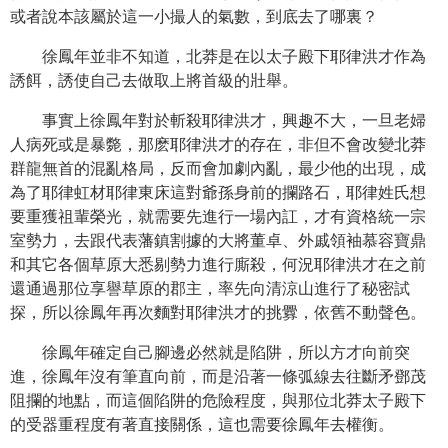
或者說本該屬於這一小撮人的氣數，到底去了哪裏？
徐鳳年並非不知道，北莽是在以太子殿下耶律洪才作為
誘餌，誘使自己去做取上將首級的壯舉。
事實上徐鳳年對於斬殺耶律洪才，興趣不大，一旦老婦
人病死或是暴斃，那麽耶律洪才的存在，非但不會改變北莽
群龍無首的混亂格局，反而會加劇內亂，最少他的出現，成
為了耶律虹材耶律東床這對爺孫身前的攔路石，耶律姓氏想
要重獲祖輩榮光，就需要先進行一場內訌，才有資格統一宗
室勢力，去跟代表藩鎮割據的大將董卓、外戚領袖慕容寶鼎
和其它各個草原大悉剔勢力進行廝殺，何況耶律洪才在之前
還通過那位享譽草原的郡主，率先向清涼山進行了秘密試
探，所以徐鳳年再次麵對耶律洪才的挑釁，依舊不動聲色。
徐鳳年確定自己腳邊必然就是陷阱，所以方才向前突
進，徐鳳年沒有筆直向前，而是沿著一條弧線去往斷矛鄧茂
阻攔的地點，而這個陷阱的危險程度，與那位北莽太子殿下
的受器重程度有著直接關係，這也需要徐鳳年去權衡。