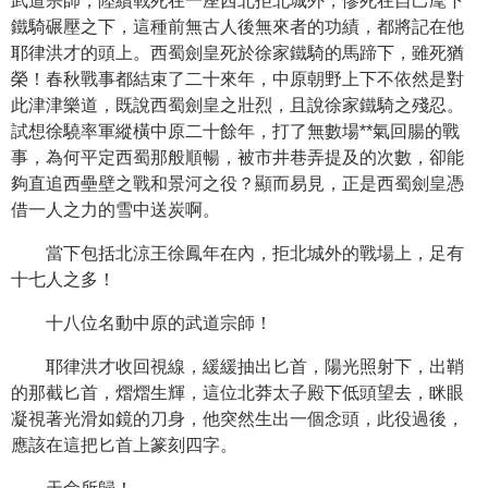
武道宗師，陸續戰死在一座西北拒北城外，慘死在自己麾下
鐵騎碾壓之下，這種前無古人後無來者的功績，都將記在他
耶律洪才的頭上。西蜀劍皇死於徐家鐵騎的馬蹄下，雖死猶
榮！春秋戰事都結束了二十來年，中原朝野上下不依然是對
此津津樂道，既說西蜀劍皇之壯烈，且說徐家鐵騎之殘忍。
試想徐驍率軍縱橫中原二十餘年，打了無數場**氣回腸的戰
事，為何平定西蜀那般順暢，被市井巷弄提及的次數，卻能
夠直追西壘壁之戰和景河之役？顯而易見，正是西蜀劍皇憑
借一人之力的雪中送炭啊。
當下包括北涼王徐鳳年在內，拒北城外的戰場上，足有
十七人之多！
十八位名動中原的武道宗師！
耶律洪才收回視線，緩緩抽出匕首，陽光照射下，出鞘
的那截匕首，熠熠生輝，這位北莽太子殿下低頭望去，眯眼
凝視著光滑如鏡的刀身，他突然生出一個念頭，此役過後，
應該在這把匕首上篆刻四字。