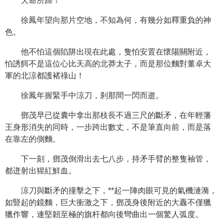
天命所歸！
徐鳳年望向那片空地，不知為何，有幾分如釋重負的神
色。
他不怕這個陷阱出現在此處，隻怕安置在懷陽關附近，
怕誘餌不是這位心比天高的北莽太子，而是那位麵對董卓大
軍的北涼都護褚祿山！
徐鳳年握緊手中涼刀，刹那間一閃而逝。
鄧茂早已從囊中拿出那枝長不過三尺的斷矛，在年輕藩
王身形消失的同時，一步跨出數丈，不是筆直向前，而是落
在靠左的側麵。
下一刻，鄧茂倒滑出去七八步，持矛手臂的整隻袖管，
都迸射出猩紅鮮血。
涼刀與斷矛的撞擊之下，**起一陣肉眼可見的氣機漣漪，
如豎起的鏡麵，巨大衝激之下，鄧茂身後附近的大纛不僅獵
獵作響，連堅韌至極的旗杆都向後彎曲出一個驚人弧度。