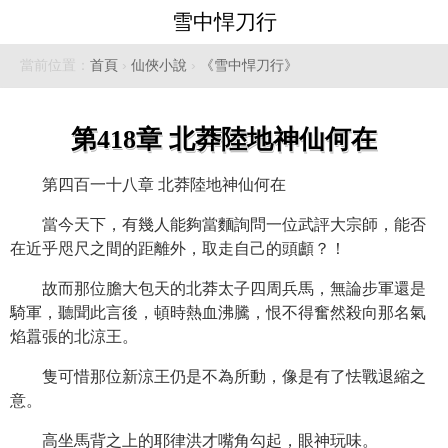
雪中悍刀行
當前位置：
首頁
›
仙俠小說
›
《雪中悍刀行》
第418章 北莽陸地神仙何在
第四百一十八章 北莽陸地神仙何在
當今天下，有幾人能夠當麵詢問一位武評大宗師，能否
在近乎咫尺之間的距離外，取走自己的頭顱？！
故而那位膽大包天的北莽太子四周兵馬，無論步軍還是
騎軍，聽聞此言後，頓時熱血沸騰，恨不得奮然殺向那名氣
焰囂張的北涼王。
隻可惜那位新涼王仍是不為所動，像是有了怯戰退縮之
意。
高坐馬背之上的耶律洪才嘴角勾起，眼神玩味。