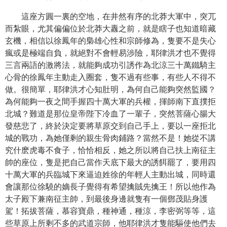
這座方圓一裏的空地，在井然有序的北莽大軍中，突兀
而紮眼，尤其偏偏位於北莽大纛之前，就是瞎子也知道暗藏
玄機，相信以徐鳳年的梟雄心性和宗師修為，隻要不是失心
瘋或是極端自負，就絕對不會輕易涉險，耶律洪才也不覺得
三言兩語的激將法，就能夠成功引誘作為北涼三十萬鐵騎主
心骨的徐鳳年主動走入圈套，隻不過有些事，有些人不得不
做。很簡單，耶律洪才心知肚明，為何自己能夠突然監國？
為何能夠一夜之間手握四十萬大軍的兵權，揮師南下直撲拒
北城？難道是那位皇帝陛下冷血了一輩子，突然菩薩心腸大
發慈悲了，終於決定要將草原交到自己手上，要以一座拒北
城的戰功，為她僅剩的親生骨肉鋪路？當然不是！她從不講
究什麽虎毒不食子，恰恰相反，她之所以將自己扶上南征主
帥的座位，隻是把自己當作天底下最大的誘餌罷了，要用四
十萬大軍的兵臨城下來逼迫姓徐的年輕人主動出城，同時還
會讓那位徐驍的嫡長子覺得有希望擒賊先擒王！所以他作為
太子殿下兼南征主帥，到最後身邊就隻有一個鄧茂貼身護
駕！拓拔菩薩，慕容寶鼎，種神通，種涼，李密弼等等，這
些草原上所剩不多的武道宗師，他耶律洪才隻能驅使他們去