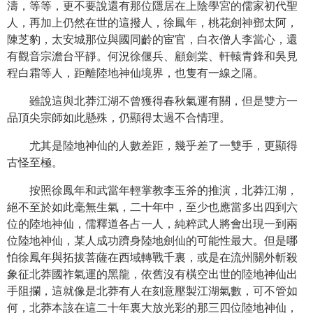
濤，等等，更不要說還有那位隱居在上陰學宮的儒家初代聖
人，再加上仍然在世的這撥人，徐鳳年，桃花劍神鄧太阿，
陳芝豹，太安城那位與國同齡的宦官，白衣僧人李當心，還
有觀音宗澹台平靜。何況徐偃兵、顧劍棠、軒轅青鋒和吳見
程白霜等人，距離陸地神仙境界，也隻有一線之隔。
雖說這與北莽江湖不曾獲得春秋氣運有關，但是雙方一
品頂尖宗師如此懸殊，仍顯得太過不合情理。
尤其是陸地神仙的人數差距，幾乎差了一雙手，更顯得
古怪至極。
按照徐鳳年和武當年輕掌教李玉斧的推演，北莽江湖，
絕不至於如此毫無生氣，二十年中，至少也應當多出四到六
位的陸地神仙，儒釋道各占一人，純粹武人將會出現一到兩
位陸地神仙，某人成功躋身陸地劍仙的可能性最大。但是哪
怕徐鳳年與拓拔菩薩在西域轉戰千裏，或是在流州關外斬殺
象征北莽國祚氣運的黑龍，依舊沒有橫空出世的陸地神仙出
手阻攔，這就像是北莽有人在刻意壓製江湖氣數，可不管如
何，北莽本該在這二十年裏大放光彩的那三四位陸地神仙，