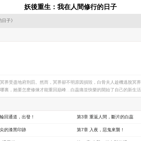
妖後重生：我在人間修行的日子
的日子》
冥界受盡地府刑罰。然而，冥界卻不明原因損毀，白骨夫人趁機逃脫冥界
哪裏，她要怎麽修煉才能重回巔峰…白蕊痛並快樂的開始了自己的新生活
向輪回通道，出發！
第3章 重返人間，斷片的白蕊
指尖的漆黑印跡
第7章 入夜，惡鬼來襲！