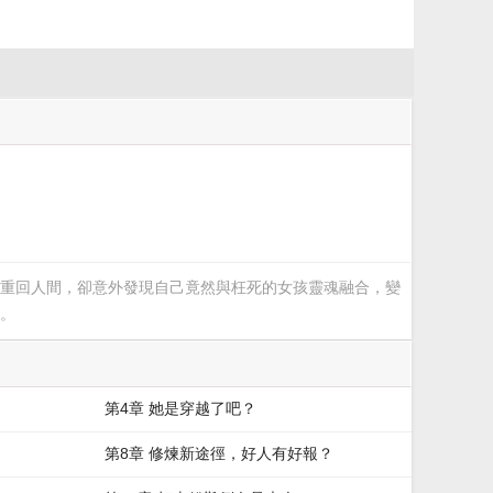
重回人間，卻意外發現自己竟然與枉死的女孩靈魂融合，變
。
第4章 她是穿越了吧？
第8章 修煉新途徑，好人有好報？