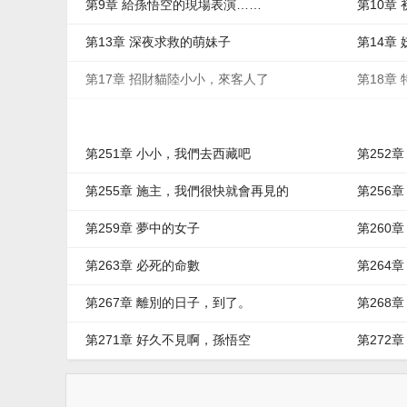
第9章 給孫悟空的現場表演……
第10章
第13章 深夜求救的萌妹子
第14章
第17章 招財貓陸小小，來客人了
第18章
第21章 走丟的小女孩
第22章
第251章 小小，我們去西藏吧
第252
第255章 施主，我們很快就會再見的
第256
第259章 夢中的女子
第260
第263章 必死的命數
第264
第267章 離別的日子，到了。
第268
第271章 好久不見啊，孫悟空
第272