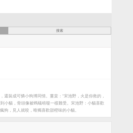
，還裝成可憐小狗博同情。薑棠：“宋池野，火是你救的，
不到小貓，骨頭像被螞蟻啃噬一樣難受。宋池野：小貓喜歡
瘋狗，見人就咬，唯獨喜歡甜橙味的小貓。