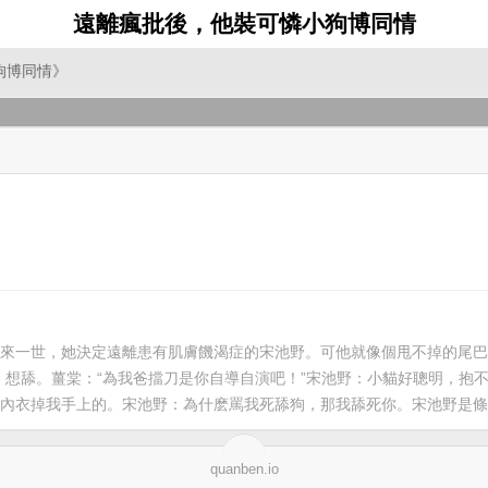
遠離瘋批後，他裝可憐小狗博同情
狗博同情》
來一世，她決定遠離患有肌膚饑渴症的宋池野。可他就像個甩不掉的尾巴
，想舔。薑棠：“為我爸擋刀是你自導自演吧！”宋池野：小貓好聰明，抱
內衣掉我手上的。宋池野：為什麽罵我死舔狗，那我舔死你。宋池野是條
quanben.io