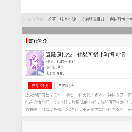
當前位置：
首頁
›
現言小說
›
《遠離瘋批後，他裝可憐小
書籍簡介
遠離瘋批後，他裝可憐小狗博同情
作者:
肥肥一灘豬
類別:
現言
狀態:
完結
點擊閱讀
章節列表
被宋池野囚禁了三年，薑棠一把火燒了所有，包括自己。再
也是你放的吧。”宋池野：甜橙味的小貓，氣的耳垂都紅了
我的錢，那我要掙錢。宋池野：不是故意拿小貓內衣的，是