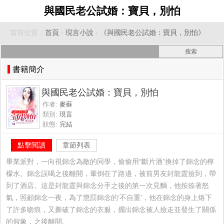
與國民老公試婚：寶貝，別怕
當前位置：
首頁
›
現言小說
›
《與國民老公試婚：寶貝，別怕》
書籍簡介
與國民老公試婚：寶貝，別怕
作者:
麥蘇
類別:
現言
狀態:
完結
點擊閱讀
章節列表
畢業派對，一向視錦念為敵的同學，偷偷用“斷片酒”換掉了錦念的檸
檬水。錦念誤喝之後離開，暈倒在了路邊，被前男友封龍霆撿到，帶
到了酒店。這是封龍霆與錦念分手之後的第一次見麵，他按捺著怒
氣，照顧錦念一夜，為了懲罰錦念的‘不自重’，他在錦念的身上烙下
了許多吻痕，又撕破了錦念的衣服，擺出錦念被人撿走並發生了關係
的假象，之後離開。