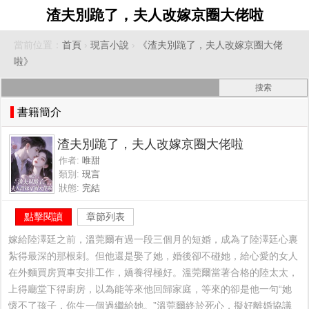
渣夫別跪了，夫人改嫁京圈大佬啦
當前位置：
首頁
›
現言小說
›
《渣夫別跪了，夫人改嫁京圈大佬
啦》
書籍簡介
渣夫別跪了，夫人改嫁京圈大佬啦
作者:
唯甜
類別:
現言
狀態:
完結
點擊閱讀
章節列表
嫁給陸澤廷之前，溫莞爾有過一段三個月的短婚，成為了陸澤廷心裏
紮得最深的那根刺。但他還是娶了她，婚後卻不碰她，給心愛的女人
在外麵買房買車安排工作，嬌養得極好。溫莞爾當著合格的陸太太，
上得廳堂下得廚房，以為能等來他回歸家庭，等來的卻是他一句“她
懷不了孩子，你生一個過繼給她。”溫莞爾終於死心，擬好離婚協議