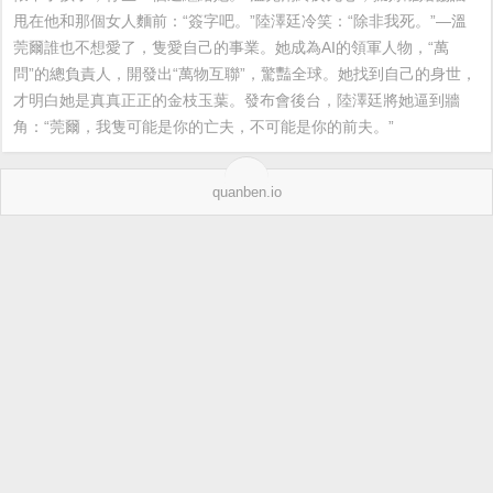
甩在他和那個女人麵前：“簽字吧。”陸澤廷冷笑：“除非我死。”—溫
莞爾誰也不想愛了，隻愛自己的事業。她成為AI的領軍人物，“萬
問”的總負責人，開發出“萬物互聯”，驚豔全球。她找到自己的身世，
才明白她是真真正正的金枝玉葉。發布會後台，陸澤廷將她逼到牆
角：“莞爾，我隻可能是你的亡夫，不可能是你的前夫。”
quanben.io