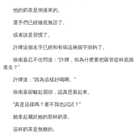
他的奶茶是倒過來的。
選手們已經徹底無語了。
或者說是習慣了。
許燁這個名字已經和有病這兩個字掛鉤了。
徐南嘉忍不住問道：“許燁，你為什麽要把吸管從杯底插
進去？”
許燁道：“因為這樣好喝啊。”
徐南嘉卻皺起眉頭，認真思索起來。
“真是這樣嗎？要不我也試試？”
她拿起屬於她的那杯奶茶。
這杯奶茶是無糖的。