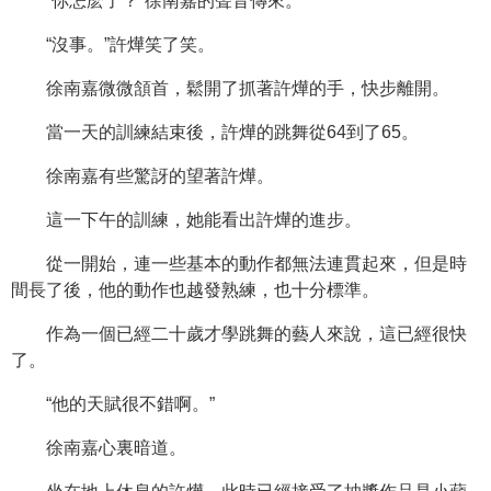
“你怎麽了？”徐南嘉的聲音傳來。
“沒事。”許燁笑了笑。
徐南嘉微微頷首，鬆開了抓著許燁的手，快步離開。
當一天的訓練結束後，許燁的跳舞從64到了65。
徐南嘉有些驚訝的望著許燁。
這一下午的訓練，她能看出許燁的進步。
從一開始，連一些基本的動作都無法連貫起來，但是時
間長了後，他的動作也越發熟練，也十分標準。
作為一個已經二十歲才學跳舞的藝人來說，這已經很快
了。
“他的天賦很不錯啊。”
徐南嘉心裏暗道。