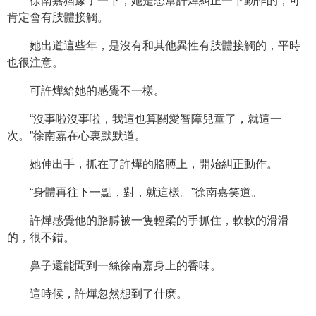
徐南嘉猶豫了一下，她是想幫許燁糾正一下動作的，可
肯定會有肢體接觸。
她出道這些年，是沒有和其他異性有肢體接觸的，平時
也很注意。
可許燁給她的感覺不一樣。
“沒事啦沒事啦，我這也算關愛智障兒童了，就這一
次。”徐南嘉在心裏默默道。
她伸出手，抓在了許燁的胳膊上，開始糾正動作。
“身體再往下一點，對，就這樣。”徐南嘉笑道。
許燁感覺他的胳膊被一隻輕柔的手抓住，軟軟的滑滑
的，很不錯。
鼻子還能聞到一絲徐南嘉身上的香味。
這時候，許燁忽然想到了什麽。