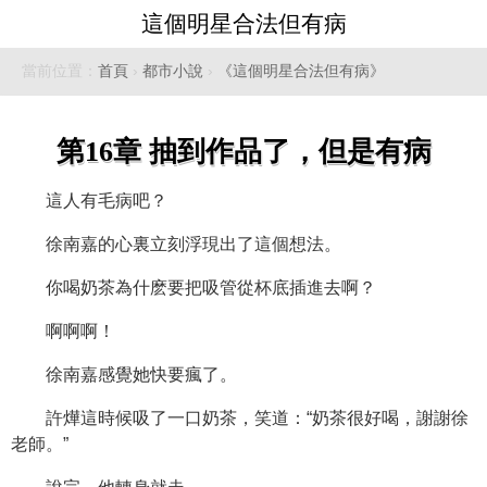
這個明星合法但有病
當前位置：
首頁
›
都市小說
›
《這個明星合法但有病》
第16章 抽到作品了，但是有病
這人有毛病吧？
徐南嘉的心裏立刻浮現出了這個想法。
你喝奶茶為什麽要把吸管從杯底插進去啊？
啊啊啊！
徐南嘉感覺她快要瘋了。
許燁這時候吸了一口奶茶，笑道：“奶茶很好喝，謝謝徐
老師。”