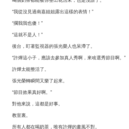
喝個奶茶都能被你整出花活來，也是沒誰了。
“我從沒見過南嘉姐姐露出這樣的表情！”
“擱我我也傻！”
“這就不是人！”
後台，盯著監視器的張光榮人也呆滯了。
“許燁這小子，應該去參加真人秀啊，來啥選秀節目啊。”
許燁太能整活了。
張光榮轉瞬間又樂了起來。
“節目效果真好啊。”
對他來說，這都是好事。
教室裏。
所有人都在喝奶茶，唯有許燁的畫風不對。