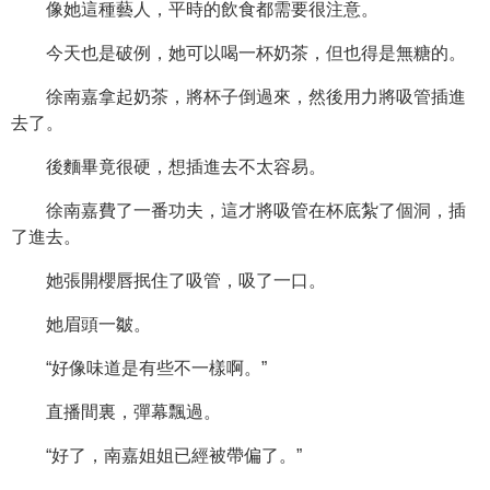
像她這種藝人，平時的飲食都需要很注意。
今天也是破例，她可以喝一杯奶茶，但也得是無糖的。
徐南嘉拿起奶茶，將杯子倒過來，然後用力將吸管插進
去了。
後麵畢竟很硬，想插進去不太容易。
徐南嘉費了一番功夫，這才將吸管在杯底紮了個洞，插
了進去。
她張開櫻唇抿住了吸管，吸了一口。
她眉頭一皺。
“好像味道是有些不一樣啊。”
直播間裏，彈幕飄過。
“好了，南嘉姐姐已經被帶偏了。”