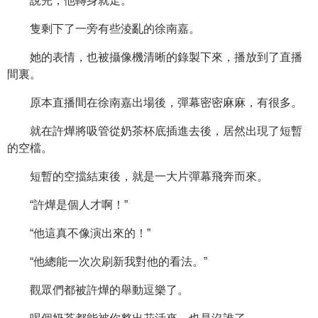
說完，他轉身就走。
隻剩下了一旁有些淩亂的徐南嘉。
她的表情，也被攝像機清晰的錄製下來，播放到了直播
間裏。
原本直播間在徐南嘉出場後，彈幕密密麻麻，有很多。
就在許燁將吸管從奶茶杯底插進去後，居然出現了短暫
的空檔。
短暫的空擋結束後，就是一大片彈幕飛奔而來。
“許燁是個人才啊！”
“他這真不像演出來的！”
“他總能一次次刷新我對他的看法。”
觀眾們都被許燁的舉動逗樂了。