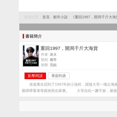
當前位置：
首頁
›
都市小說
›
《重回1997，開局千斤大海
書籍簡介
重回1997，開局千斤大海貨
作者:
灰火
類別:
都市
狀態:
完結
點擊閱讀
章節列表
　　張進重生回到了1997年的小漁村，跟隨大哥一塊出
眼睜睜看著母親病死在家裏。　　大哥自此一蹶不振，最後