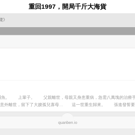
重回1997，開局千斤大海貨
貨》
海捕魚。　　上輩子。　　父親離世，母親又身患重病，急需八萬塊的治療
意外離世，留下了大嫂孤兒寡母…　　這一世重生歸來。　　張進發誓要
quanben.io