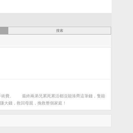
手術費。　　最終兩弟兄累死累活都沒能湊齊這筆錢，隻能
賺大錢，救回母親，挽救整個家庭！