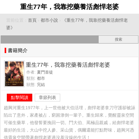
重生77年，我靠挖藥養活彪悍老婆
當前位置：
首頁
›
都市小說
›
《重生77年，我靠挖藥養活彪悍老
婆》
書籍簡介
重生77年，我靠挖藥養活彪悍老婆
作者:
夏門首徒
類別:
都市
狀態:
完結
點擊閱讀
章節列表
趙興河重生1977年，上一世他被大伯活埋，彪悍老婆拿刀守護卻被誣
陷出了意外，家產被占，窮困潦倒一輩子。重生歸來，覺醒靈泉空間
可催生藥草，他發誓要挽回一切。鬥大伯、罵極品親戚，給彪悍老婆
最好的生活，大山中挖人參、采山貨，偶爾還能打點野味，趙興河憑
借靈泉空間帶著彪悍老婆過沒羞沒燥的生活！