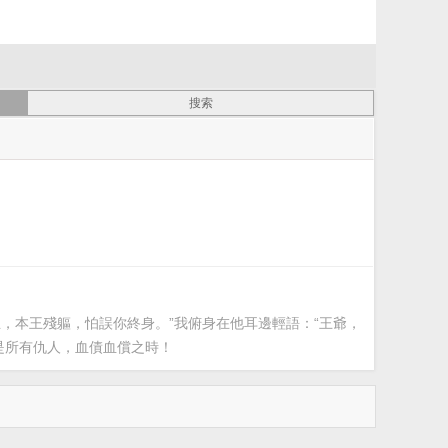
，本王殘軀，怕誤你終身。”我俯身在他耳邊輕語：“王爺，
是所有仇人，血債血償之時！