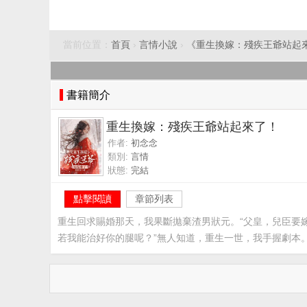
當前位置：
首頁
›
言情小說
›
《重生換嫁：殘疾王爺站起
書籍簡介
重生換嫁：殘疾王爺站起來了！
作者:
初念念
類別:
言情
狀態:
完結
點擊閱讀
章節列表
重生回求賜婚那天，我果斷拋棄渣男狀元。“父皇，兒臣要
若我能治好你的腿呢？”無人知道，重生一世，我手握劇本