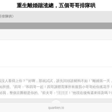
重生離婚踹渣總，五個哥哥排隊哄
哥排隊哄》
沒人看得上你？”“好啊，那就試試，誰先回頭誰豬狗不如！”離婚第一天
你的不知所措。”四哥：“和四哥一起！四哥讓體育隊所有腹肌小哥哥給你搖花
給我，整個京圈都是你的。”前夫哥：“汪汪汪！”他現在後悔還來得及嗎
quanben.io