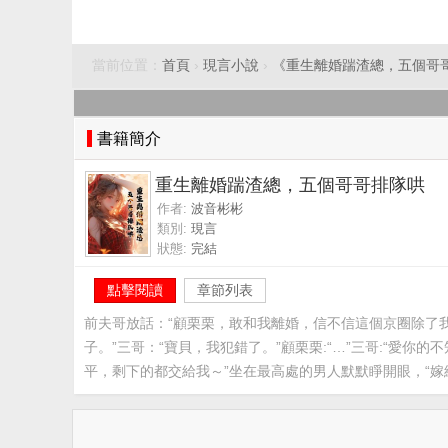
當前位置：
首頁
›
現言小說
›
《重生離婚踹渣總，五個哥
書籍簡介
重生離婚踹渣總，五個哥哥排隊哄
作者:
波音彬彬
類別:
現言
狀態:
完結
點擊閱讀
章節列表
前夫哥放話：“顧栗栗，敢和我離婚，信不信這個京圈除了我
子。”三哥：“寶貝，我犯錯了。”顧栗栗:“…”三哥:“愛
平，剩下的都交給我～”坐在最高處的男人默默睜開眼，“嫁