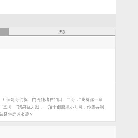
，五個哥哥們就上門將她堵在門口。二哥：“我養你一輩
手！”五哥：“我身強力壯，一頂十個腹肌小哥哥，你隻要躺
？豬是怎麽叫來著？