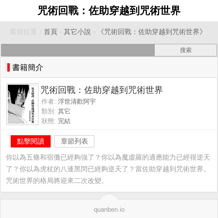
咒術回戰：佐助穿越到咒術世界
當前位置：
首頁
›
其它小說
›
《咒術回戰：佐助穿越到咒術世界》
書籍簡介
咒術回戰：佐助穿越到咒術世界
作者:
浮世清歡阿宇
類別:
其它
狀態:
完結
點擊閱讀
章節列表
你以為五條和宿儺已經夠強了？你以為魔虛羅的適應能力已經很逆天
了？你以為虎杖的八連黑閃已經夠逆天了？當佐助穿越到咒術世界。
咒術世界的格局將迎來二次改變。
quanben.io