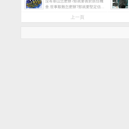
沒有靠山怎麽辦?那就要善於抓住機
會.世事艱難怎麽辦?那就要堅定信...
上一頁