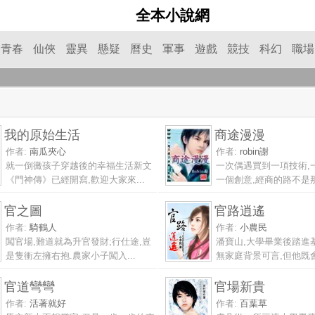
全本小說網
青春
仙俠
靈異
懸疑
曆史
軍事
遊戲
競技
科幻
職場
我的原始生活
商途漫漫
作者:
南瓜夾心
作者:
robin謝
就一倒黴孩子穿越後的幸福生活新文
一次偶遇買到一項技術,
《門神傳》已經開寫,歡迎大家來...
一個創意,經商的路不是那
官之圖
官路逍遙
作者:
騎鶴人
作者:
小農民
闖官場,難道就為升官發財;行仕途,豈
潘寶山,大學畢業後踏進
是隻衝左擁右抱.農家小子闖入...
無家庭背景可言,但他既會
官道彎彎
官場新貴
作者:
活著就好
作者:
百葉草