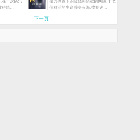
,在一次防汛
權力掩蓋下的金錢與情欲的糾纏,十七
得鎮...
個鮮活的生命葬身火海.撲朔迷...
下一頁