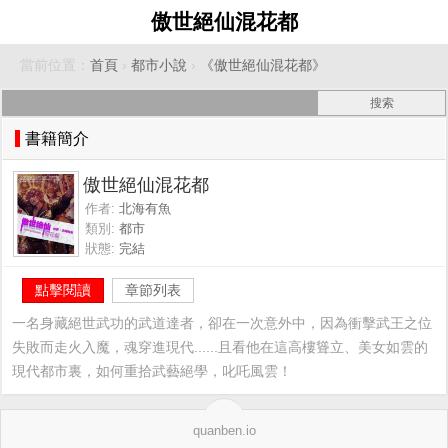
傲世絕仙混花都
當前位置：
首頁
›
都市小說
›
《傲世絕仙混花都》
書籍簡介
傲世絕仙混花都
作者:
北海有魚
類別:
都市
狀態:
完結
點擊閱讀
章節列表
一名身藏絕世武功的武道達者，卻在一次意外中，因為衝擊武王之位
失敗而走火入魔，魂穿進現代......且看他在這高樓聳立、美女如雲的
現代都市裏，如何重拾武藝絕學，叱吒風雲！
quanben.io