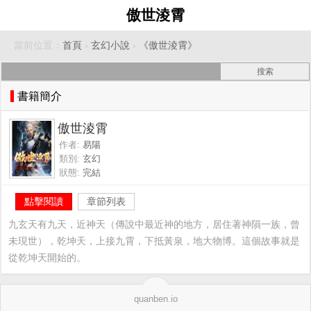
傲世淩霄
當前位置：
首頁
›
玄幻小說
›
《傲世淩霄》
書籍簡介
傲世淩霄
作者:
易陽
類別:
玄幻
狀態:
完結
點擊閱讀
章節列表
九玄天有九天，近神天（傳說中最近神的地方，居住著神隕一族，曾
未現世），乾坤天，上接九霄，下抵黃泉，地大物博。這個故事就是
從乾坤天開始的。
quanben.io