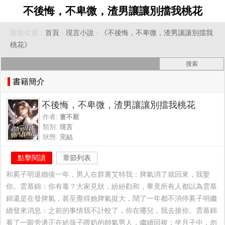
不後悔，不卑微，渣男讓讓別擋我桃花
當前位置：
首頁
›
現言小說
›
《不後悔，不卑微，渣男讓讓別擋我
桃花》
書籍簡介
不後悔，不卑微，渣男讓讓別擋我桃花
作者:
薑不厭
類別:
現言
狀態:
完結
點擊閱讀
章節列表
和奚子明退婚後一年，男人在群裏艾特我：脾氣消了就回來，我娶
你。雲慕錦：你有毒？大家見狀，紛紛勸和，畢竟所有人都以為雲慕
錦還是在發脾氣，甚至覺得她脾氣挺大，鬧了一年都不消停奚子明繼
續發來消息：之前的事情我不計較了，你在哪兒，我去接你。雲慕錦
看了一眼旁邊正在給孩子喂奶的帥氣男人，繼續回複：坐月子中，勿