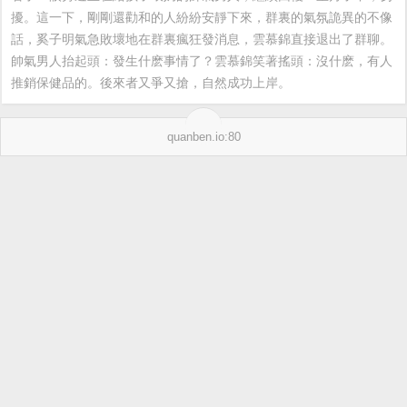
擾。這一下，剛剛還勸和的人紛紛安靜下來，群裏的氣氛詭異的不像
話，奚子明氣急敗壞地在群裏瘋狂發消息，雲慕錦直接退出了群聊。
帥氣男人抬起頭：發生什麽事情了？雲慕錦笑著搖頭：沒什麽，有人
推銷保健品的。後來者又爭又搶，自然成功上岸。
quanben.io:80