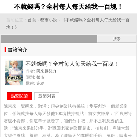
不就錢嗎？全村每人每天給我一百塊！
當前位置：
首頁
›
都市小說
›
《不就錢嗎？全村每人每天給我一百
塊！》
書籍簡介
不就錢嗎？全村每人每天給我一百塊！
作者:
阿來超努力
類別:
都市
狀態:
完結
點擊閱讀
章節列表
陳東來一覺醒來，激活：頂尖創業扶持係統！隻要創造一個就業崗
位，係統就按每人每天發他100塊扶持補貼！前女友嫌棄：“回農村守
著破小賣部，你這輩子就廢了，咱們分手吧，那不是我想要的生
活！”陳東來果斷分手，辭職回老家創業開超市、拍短劇，雇傭大爺
大媽們養豬、養雞、種菜。為了讓每天的進賬翻千倍、萬倍，陳東來