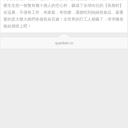
硬生生把一個隻有幾十個人的空心村，砸成了全球向往的【長壽村】
在這裏，不僅有工作，有家庭，有快樂，還能吃到純綠色食品，最重
要的是大爺大媽們各個長命百歲！全世界的打工人都瘋了：求求陳老
板給個班上吧！
quanben.io